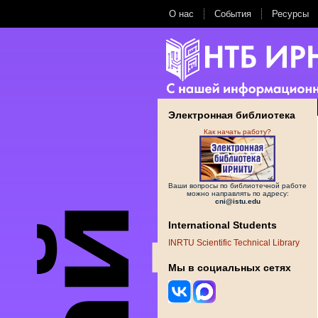
О нас
События
Ресурсы
Электронная библиотека
Как начать работу?
Ваши вопросы по библиотечной работе
можно направлять по адресу:
cni@istu.edu
International Students
INRTU Scientific Technical Library
Мы в социальных сетях