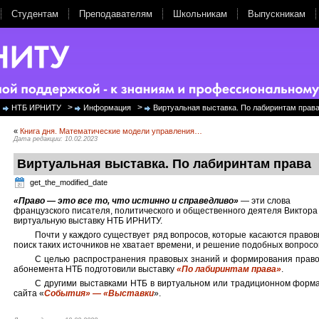
Студентам
Преподавателям
Школьникам
Выпускникам
>
>
НТБ ИРНИТУ
Информация
Виртуальная выставка. По лабиринтам прав
«
Книга дня. Математические модели управления…
Дата редакции: 10.02.2023
Виртуальная выставка. По лабиринтам права
get_the_modified_date
«Право — это все то, что истинно и справедливо»
— эти слова
французского писателя, политического и общественного деятеля Виктора
виртуальную выставку НТБ ИРНИТУ.
Почти у каждого существует ряд вопросов, которые касаются право
поиск таких источников не хватает времени, и решение подобных вопро
С целью распространения правовых знаний и формирования правов
абонемента НТБ подготовили выставку
«По лабиринтам права»
.
С другими выставками НТБ в виртуальном или традиционном форма
сайта «
События» — «Выставки
».