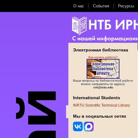
О нас
События
Ресурсы
Электронная библиотека
Как начать работу?
Ваши вопросы по библиотечной работе
можно направлять по адресу:
cni@istu.edu
International Students
INRTU Scientific Technical Library
Мы в социальных сетях