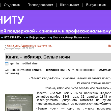
Студентам
Преподавателям
Школьникам
Выпускникам
>
>
НТБ ИРНИТУ
Информация
Книга – юбиляр. Белые ночи
«
Книга дня. Аддитивные технологии…
Ве
Дата редакции: 02.02.2023
Книга – юбиляр. Белые ночи
get_the_modified_date
Сегодня в рубрике
«Книга — юбиляр»
книга Ф. М. Достоевского —
«Белые
лет назад.
«Однако как радость и счастье делают человека прекр
Кажется, хочешь излить
хочешь, чтоб все было весело, все смеялось
Повесть
«Белые ночи»
была написана Федоро
сентябре-ноябре 1848 года. 31 октября 1848 
Петербургского цензурного комитета на публ
напечатана в двенадцатом номере журнала
«Отече
«Белые ночи» — одно из лучших произведе