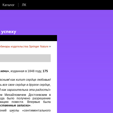
Каталог
ЛК
бинары издательства Springer Nature
»
 ночи»
, изданная в 1848 году,
175
асным! как кипит сердце любовью!
 все свое сердце в другое сердце,
.И как заразительна эта радость!»
м Михайловичем Достоевским в
года было получено разрешение
икацию повести. Впервые была
ственные записки»
.
ний школы «сентиментального