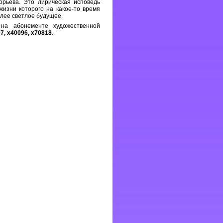
орьева. Это лирическая исповедь
 жизни которого на какое-то время
олее светлое будущее.
на абонементе художественной
7, х40096, х70818
.