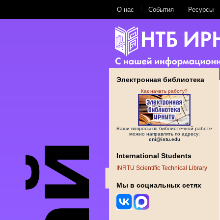
О нас
События
Ресурсы
Электронная библиотека
Как начать работу?
Ваши вопросы по библиотечной работе
можно направлять по адресу:
cni@istu.edu
International Students
INRTU Scientific Technical Library
Мы в социальных сетях