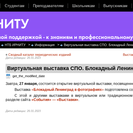
Студентам
Преподавателям
Школьникам
Выпускникам
>
>
НТБ ИРНИТУ
Информация
Виртуальная выставка СПО. Блокадный Лен
«
Сводный каталог периодических изданий
Выстав
Дата редакции: 26.01.2023
Виртуальная выставка СПО. Блокадный Лени
get_the_modified_date
Завтра,
27 января,
состоится открытие виртуальной выставки, посвящен
Выставка
«
Блокадный Ленинград в фотографиях
»
подготовлена со
С этой и другими выставками в виртуальном или традиционно
разделе сайта
«События» — «Выставки»
.
Дата редакции: 26.01.2023