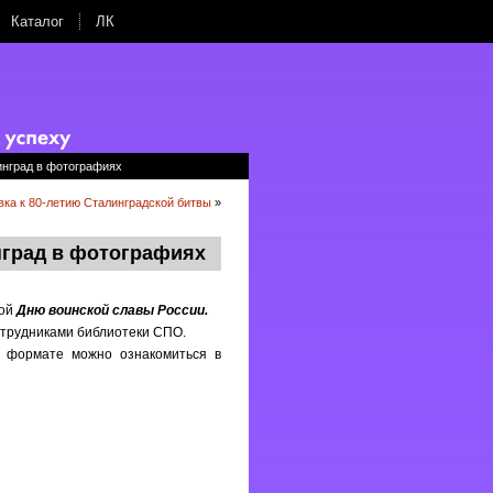
Каталог
ЛК
инград в фотографиях
ка к 80-летию Сталинградской битвы
»
нград в фотографиях
ной
Дню воинской славы России.
трудниками библиотеки СПО.
м формате можно ознакомиться в