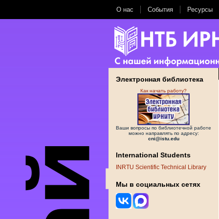
О нас
События
Ресурсы
Электронная библиотека
Как начать работу?
Ваши вопросы по библиотечной работе
можно направлять по адресу:
cni@istu.edu
International Students
INRTU Scientific Technical Library
Мы в социальных сетях