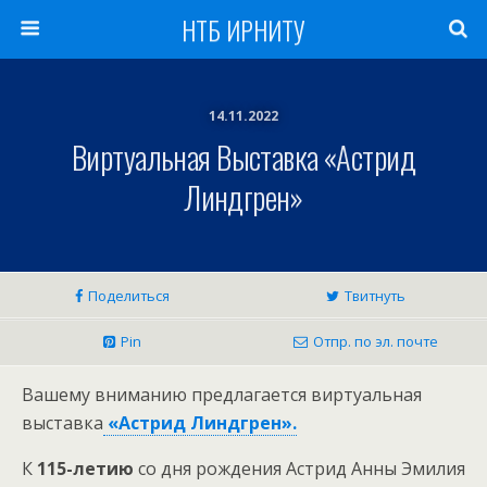
НТБ ИРНИТУ
14.11.2022
Виртуальная Выставка «Астрид
Линдгрен»
Поделиться
Твитнуть
Pin
Отпр. по эл. почте
Вашему вниманию предлагается виртуальная
выставка
«Астрид Линдгрен».
К
115-летию
со дня рождения Астрид Анны Эмилия