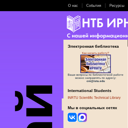
О нас
События
Ресурсы
Электронная библиотека
Как начать работу?
Ваши вопросы по библиотечной работе
можно направлять по адресу:
cni@istu.edu
International Students
INRTU Scientific Technical Library
Мы в социальных сетях