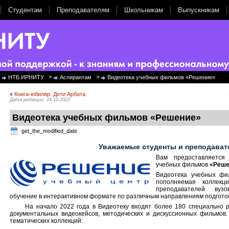
Студентам
Преподавателям
Школьникам
Выпускникам
>
>
НТБ ИРНИТУ
Аспирантам
Видеотека учебных фильмов «Решение»
«
Книга-юбиляр. Дети Арбата.
Дата редакции: 24.10.2022
Видеотека учебных фильмов «Решение»
get_the_modified_date
Уважаемые студенты и преподават
Вам предоставляется
учебных фильмов
«Реше
Видеотека учебных фи
пополняемая коллекц
преподавателей вузо
обучение в интерактивном формате по различным направлениям подготов
На начало 2022 года в Видеотеку входят более 180 специально 
документальных видеокейсов, методических и дискуссионных фильмов.
тематических коллекций: