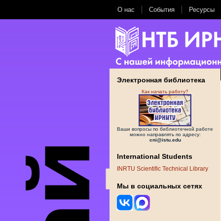
О нас
События
Ресурсы
Электронная библиотека
Как начать работу?
Ваши вопросы по библиотечной работе
можно направлять по адресу:
cni@istu.edu
International Students
INRTU Scientific Technical Library
Мы в социальных сетях