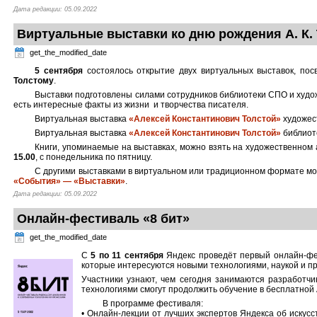
Дата редакции: 05.09.2022
Виртуальные выставки ко дню рождения А. К.
get_the_modified_date
5 сентября
состоялось открытие двух виртуальных выставок, по
Толстому
.
Выставки подготовлены силами сотрудников библиотеки СПО и худо
есть интересные факты из жизни и творчества писателя.
Виртуальная выставка
«Алексей Константинович Толстой»
художес
Виртуальная выставка
«Алексей Константинович Толстой»
библиот
Книги, упоминаемые на выставках, можно взять на художественном
15.00
, с понедельника по пятницу.
С другими выставками в виртуальном или традиционном формате мо
«События» — «Выставки»
.
Дата редакции: 05.09.2022
Онлайн-фестиваль «8 бит»
get_the_modified_date
С
5 по 11 сентября
Яндекс проведёт первый онлайн-ф
которые интересуются новыми технологиями, наукой и п
Участники узнают, чем сегодня занимаются разработчи
технологиями смогут продолжить обучение в бесплатной
В программе фестиваля:
• Онлайн-лекции от лучших экспертов Яндекса об искусс