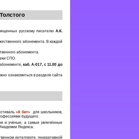
 Толстого
священных русскому писателю
А.К.
жественного абонемента. В каждой
твенного абонемента.
еки СПО.
 абонементе,
каб. А-017, с 11.00 до
жно ознакомиться в разделе сайта
естиваль
«8 бит»
для школьников,
рофессиями будущего.
ки и учёные, а самые увлечённые
 Академии Яндекса.
твенном интеллекте, генеративной