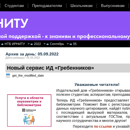
Студентам
Преподавателям
Школьникам
Выпускникам
>
>
>
НТБ ИРНИТУ
2022
Сентябрь
05
Архив за день:
05.09.2022
Дата редакции: 05.09.2022
Новый сервис ИД «Гребенников»
get_the_modified_date
Уважаемые читатели!
Издательский дом «Гребенников» открывает
полезен студентам, аспирантам, преподава
Теперь ИД «Гребенников» предоставляет
библиометрии. Поможет Вам с регистрац
данных научного цитирования, найдёт пуб
с последующей выгрузкой материалов,
соответствии с актуальным ГОСТом, п
научного сотрудничества и многое другое!
Переходите
по ссылке
и узнавай