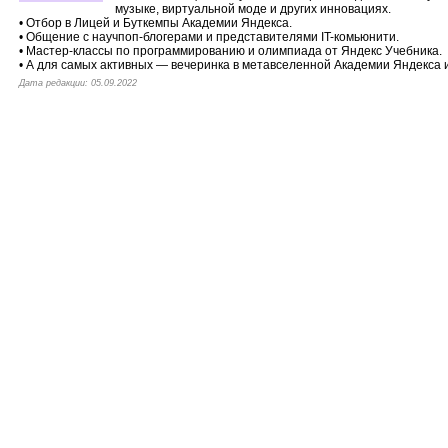
музыке, виртуальной моде и других инновациях.
• Отбор в Лицей и Буткемпы Академии Яндекса.
• Общение с научпоп-блогерами и представителями IT-комьюнити.
• Мастер-классы по программированию и олимпиада от Яндекс Учебника.
• А для самых активных — вечеринка в метавселенной Академии Яндекса 
Дата редакции: 05.09.2022