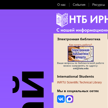
О нас
События
Ресурсы
Электронная библиотека
Как начать работу?
Ваши вопросы по библиотечной работе
можно направлять по адресу:
cni@istu.edu
International Students
INRTU Scientific Technical Library
Мы в социальных сетях