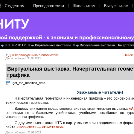
Студентам
Преподавателям
Школьникам
Выпускникам
>
>
НТБ ИРНИТУ
Виртуальные выставки
Виртуальная выставка. Начертате
«
Дни первокурсника в библиотеке
Книжн
Дата редакции: 30.08.2022
Виртуальная выставка. Начертательная геоме
графика
get_the_modified_date
Уважаемые читатели!
Начертательная геометрия и инженерная графика – это основной 
технического творчества.
Вашему вниманию представлена виртуальная книжная выставка
«А
ознакомиться с базовыми учебниками, учебными пособиями по кур
инженерная графика».
С другими выставками НТБ в виртуальном или традиционном форма
сайта
«События» — «Выставки»
.
Дата редакции: 30.08.2022