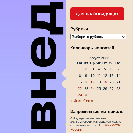
Для слабовидящих
Рубрики
Рубрики
Календарь новостей
Август 2022
Пн
Вт
Ср
Чт
Пт
Сб
Вс
1
2
3
4
5
6
7
8
9
10
11
12
13
14
15
16
17
18
19
20
21
22
23
24
25
26
27
28
29
30
31
« Июл
Сен »
Запрещенные материалы
С Федеральным списком
экстремистских материалов можно
Минюста
ознакомиться на сайте
России