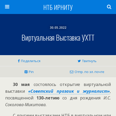
НТБ ИРНИТУ
30.05.2022
Виртуальная Выставка УХТТ
Поделиться
Твитнуть
Pin
Отпр. по эл. почте
30 мая
состоялось открытие виртуальной
выставки
«Советский прозаик и журналист»
,
посвященной
130-летию
со дня рождения
И.С.
Соколова-Микитова.
С другими выставками НТБ в виртуальном или