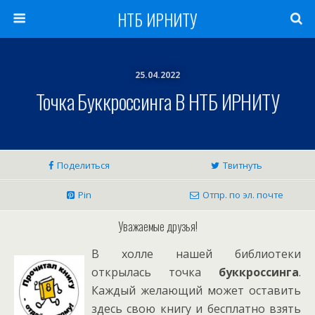
НТБ ИРНИТУ
25.04.2022
Точка Буккроссинга В НТБ ИРНИТУ
Поделиться
Твитнуть
Pin
Отпр. по эл. почте
Уважаемые друзья!
В холле нашей библиотеки
открылась точка
буккроссинга
.
Каждый желающий может оставить
здесь свою книгу и бесплатно взять