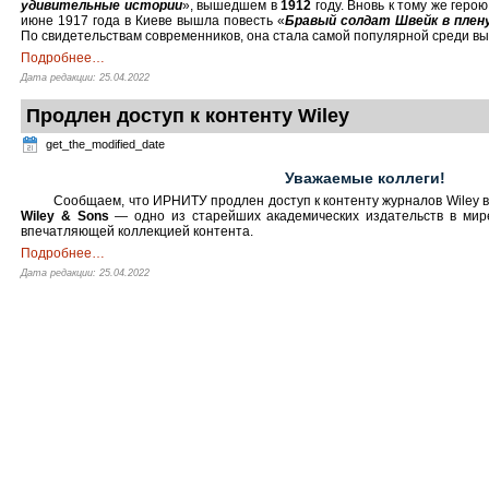
удивительные истории
», вышедшем в
1912
году. Вновь к тому же герою
июне 1917 года в Киеве вышла повесть «
Бравый солдат Швейк в плен
По свидетельствам современников, она стала самой популярной среди выш
Подробнее
…
Дата редакции: 25.04.2022
Продлен доступ к контенту Wiley
get_the_modified_date
Уважаемые коллеги!
Сообщаем, что ИРНИТУ продлен доступ к контенту журналов Wiley в
Wiley & Sons
— одно из старейших академических издательств в мире
впечатляющей коллекцией контента.
Подробнее
…
Дата редакции: 25.04.2022