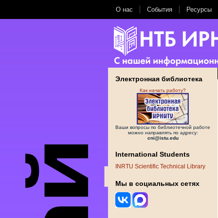
О нас
События
Ресурсы
Электронная библиотека
Как начать работу?
Ваши вопросы по библиотечной работе
можно направлять по адресу:
cni@istu.edu
International Students
INRTU Scientific Technical Library
Мы в социальных сетях