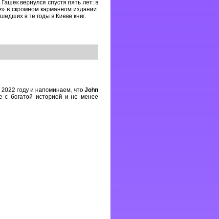
 Гашек вернулся спустя пять лет: в
у
» в скромном карманном издании.
едших в те годы в Киеве книг.
 2022 году и напоминаем, что
John
 с богатой историей и не менее