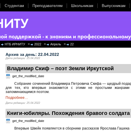
Студентам
Преподавателям
Школьникам
Выпускникам
>
>
>
НТБ ИРНИТУ
2022
Апрель
22
Архив за день:
22.04.2022
Дата редакции: 25.04.2022
Владимир Скиф – поэт Земли Иркутской
get_the_modified_date
Собрание сочинений Владимира Петровича Скифа — щедрый подаро
для тех, кто впервые знакомится с этими не простыми жанрами
запоминающимся поэтом.
Подробнее
…
Дата редакции: 25.04.2022
Книги-юбиляры. Похождения бравого солдата
get_the_modified_date
Впервые Швейк появляется в сборнике рассказов Ярослава Гашека 