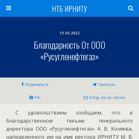
НТБ ИРНИТУ
15.03.2022
Благодарность От ООО
«Русугленефтегаз»
Поделиться
Твитнуть
Pin
Отпр. по эл. почте
С удовольствием сообщаем, что в
благодарственном письме генерального
директора ООО «Русугленефтегаз» А. В. Коняева,
направленного им на имя ректора ИРНИТУ М. В.