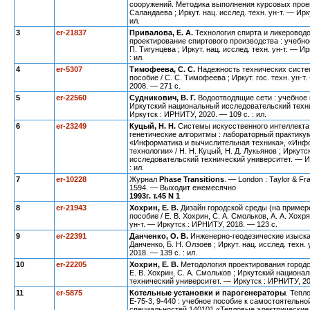
сооружений. Методика выполнения курсовых проект
Саландаева ; Иркут. нац. исслед. техн. ун-т. — Ирк
ил.
3
er
-21837
Привалова, Е. А
.
Технология спирта и ликеровод
проектирование спиртового производства : учебное
П. Тигунцева ; Иркут. нац. исслед. техн. ун-т. — И
: ил.
4
er-5307
Тимофеева, С. С.
Надежность технических систем
пособие / С. С. Тимофеева ; Иркут. гос. техн. ун-т
2008. — 271 с.
5
er
-22560
Судникович, В. Г.
Водоотводящие сети : учебное п
Иркутский национальный исследовательский техн
Иркутск : ИРНИТУ, 2020. — 109 с. : ил.
6
er-23249
Куцый, Н. Н
.
Системы искусственного интеллекта
генетические алгоритмы : лабораторный практику
«Информатика и вычислительная техника», «Инф
технологии» / Н. Н. Куцый, Н. Д. Лукьянов ; Ирку
исследовательский технический университет. — Ир
: ил.
7
er-10228
Журнал
Phase Transitions
. — London : Taylor & Fr
1594. — Выходит ежемесячно
1993
г
.
т
.45 N 1
8
er
-21943
Хохрин, Е. В.
Дизайн городской среды (на примере 
пособие / Е. В. Хохрин, С. А. Смольков, А. А. Хохря
ун-т. — Иркутск : ИРНИТУ, 2018. — 123 с.
9
er-22391
Данченко, О. В.
Инженерно-геодезические изыскан
Данченко, Б. Н. Олзоев ; Иркут. нац. исслед. техн.
2018. — 139 с. : ил.
10
er-22205
Хохрин, Е. В.
Методология проектирования городс
Е. В. Хохрин, С. А. Смольков ; Иркутский национ
технический университет. — Иркутск : ИРНИТУ, 20
11
er-5875
Котельные установки и парогенераторы
. Тепл
Е-75-3, 9-440 : учебное пособие к самостоятельно
специальностей 140101 «Тепловые электрические 