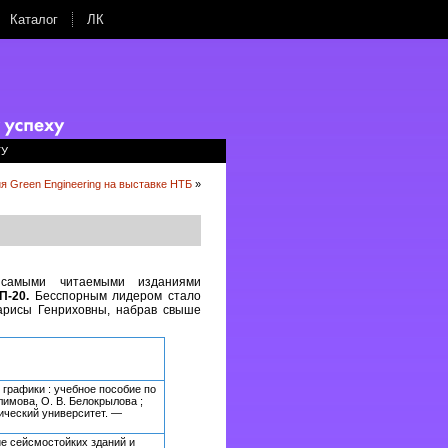
Каталог
ЛК
ТУ
я Green Engineering на выставке НТБ
»
с самыми читаемыми изданиями
П-20.
Бесспорным лидером стало
арисы Генриховны, набрав свыше
графики : учебное пособие по
лимова, О. В. Белокрылова ;
ический университет. —
е сейсмостойких зданий и