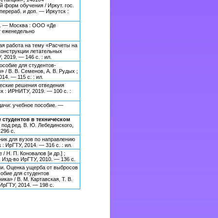
 форм обучения / Иркут. гос.
, перераб. и доп. — Иркутск :
я. — Москва : ООО «Де
т еженедельно
я работа на тему «Расчеты на
конструкции летательных
2019. — 146 с. : ил.
особие для студентов-
/ В. В. Семенов, А. В. Рудых ;
14. — 115 с. : ил.
ческие решения отведения
 : ИРНИТУ, 2019. — 100 с. :
ачи: учебное пособие. —
 студентов в техническом
; под ред. В. Ю. Лебединского,
296 с.
ик для вузов по направлению
 ИрГТУ, 2014. — 316 с. : ил.
 Н. П. Коновалов [и др.] ;
 : Изд-во ИрГТУ, 2010. — 136 с.
и. Оценка ущерба от выбросов
обие для студентов
а» / В. М. Картавская, Т. В.
 ИрГТУ, 2014. — 198 с.