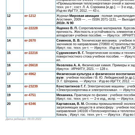
«Промышленная теплоэнергетика» очной и заочной
техн. ун-т ; сост. Л. А. Сорокина [и др.]. — 3-е изд.
Изд-во ИрГТУ, 2012. — 43 с.
12
er-1212
Журнал
Мировая авиация
: полная энциклопеди
Агостини», 2009 — . — ISSN 2071-1131. — Выходи
2010г. N 90
13
er-22228
Ященко В. П.
Сопротивление материалов. Курсова
прочность. Жесткость и устойчивость элементов 
аппаратов» учебное пособие. — Иркутск : ИРНИТУ, 
14
er-2670
Семенов, В. В.
Техническая механика : учебное п
заочников по направлению 270800 «Строительство» 
Иркут. гос. техн. ун-т. — Иркутск : Изд-во ИрГТУ, 20
15
er-22216
Судникович В. Г.
Теоретические основы и техни
поверхтностного стока учебное пособие. — Иркутск
ил.
16
er
-26618
Яковлева А. А.
Физическая химия. Примеры и зад
Иркутск : ИРНИТУ, 2021. — 128 с.
17
er
-4962
Физическая культура и физическое воспитание
вузе
: учебное пособие / В. Ю. Лебединский [и др.]
Э. Г. Шпорина. — Иркутск : Изд-во ИрГТУ, 2012. — 
18
er-23239
Константинов Г. Г.
Электрические машины : учебн
«Электроэнергетика и электротехника». — Иркутск :
19
er-4751
Механика.
Практикум по физике : учебное пособие /
Иркут. гос. техн. ун-т. — 2-е изд., испр. — Иркутск
20
er-6346
Картавская, В. М.
Основы промышленной экологи
загрязняющих веществ в атмосферу : учебное пос
направления 140100 «Теплоэнергетика и теплотехник
Коваль ; Иркут. гос. техн. ун-т. — Иркутск : Изд-во
Дата редакции: 09.03.2022