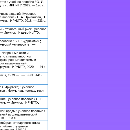
ов : учебное пособие / О. И.
утск : ИРНИТУ, 2019. — 196 с. :
очных изделий. Курсовое
 пособие / Е. А. Привалова, Н.
ркутск : ИРНИТУ, 2018. — 233 с.
 и техногенный риск : учебное
. — Иркутск : Изд-во ИрГТУ,
особие / В. Г. Судникович ;
ический университет. —
. Нейронные сети и
м по специальностям
ормационные системы и
тский национальный
кутск : ИРНИТУ, 2020. — 44 с.
ancis, 1979 — . — ISSN 0141-
г. Иркутска) : учебное
ков ; Иркут. нац. исслед. техн.
ия : учебное пособие / О. В.
 ун-т. — Иркутск : ИРНИТУ,
кой среды : учебное пособие /
альный исследовательский
19. — 98 с.
овой расчет парового котла
й работе студентов
станции», 140104