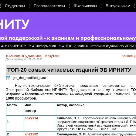
Студентам
Преподавателям
Школьникам
Выпускникам
>
>
НТБ ИРНИТУ
Информация
ТОП-20 самых читаемых изданий ЭБ ИРНИ
«
Альбом «Судьба моя – Иркутск»
Концепци
Дата редакции: 09.03.2022
ТОП-20 самых читаемых изданий ЭБ ИРНИТУ
get_the_modified_date
Научно-техническая библиотека предлагает ознакомиться 
Электронной библиотеки ИРНИТУ. Представляем вашему вниманию
ТО
издание
«Теоретические основы инженерной графики»
Климовой Л
1000
просмотров.
Место
Инв
.
Автор, название
номер
er
-22714
Климова, Л. Г
.
Теоретические основы инженерной 
1
направлению подготовки «Строительство» / Л. Г. К
Иркутский национальный исследовательский техн
Иркутск : ИРНИТУ, 2020. — 102 с. : ил.
2
er
-2190
2
Саландаева, О. И
.
Архитектурное конструировани