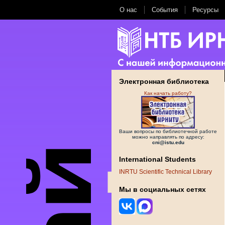
О нас
События
Ресурсы
Электронная библиотека
Как начать работу?
Ваши вопросы по библиотечной работе
можно направлять по адресу:
cni@istu.edu
International Students
INRTU Scientific Technical Library
Мы в социальных сетях