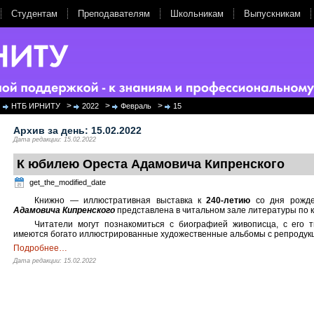
Студентам
Преподавателям
Школьникам
Выпускникам
>
>
>
НТБ ИРНИТУ
2022
Февраль
15
Архив за день:
15.02.2022
Дата редакции: 15.02.2022
К юбилею Ореста Адамовича Кипренского
get_the_modified_date
Книжно — иллюстративная выставка к
240-летию
со дня рожде
Адамовича Кипренского
представлена в читальном зале литературы по ку
Читатели могут познакомиться с биографией живописца, с его 
имеются богато иллюстрированные художественные альбомы с репродукци
Подробнее
…
Дата редакции: 15.02.2022