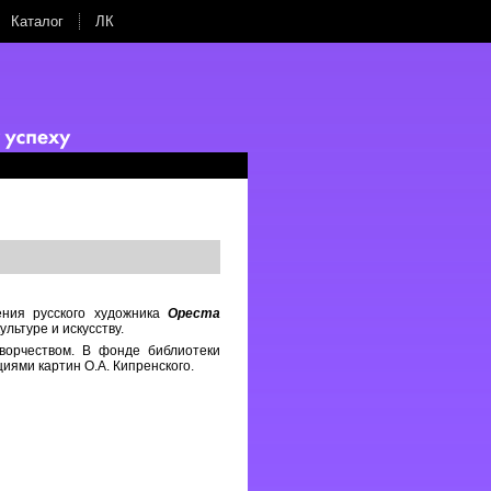
Каталог
ЛК
ния русского художника
Ореста
льтуре и искусству.
творчеством. В фонде библиотеки
ями картин О.А. Кипренского.