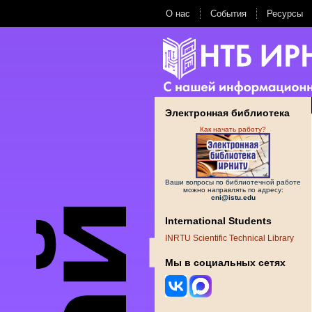
О нас
События
Ресурсы
Электронная библиотека
Как начать работу?
Ваши вопросы по библиотечной работе
можно направлять по адресу:
cni@istu.edu
International Students
INRTU Scientific Technical Library
Мы в социальных сетях