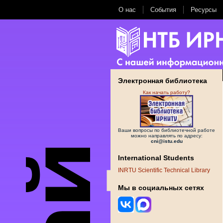
О нас
События
Ресурсы
Электронная библиотека
Как начать работу?
Ваши вопросы по библиотечной работе
можно направлять по адресу:
cni@istu.edu
International Students
INRTU Scientific Technical Library
Мы в социальных сетях