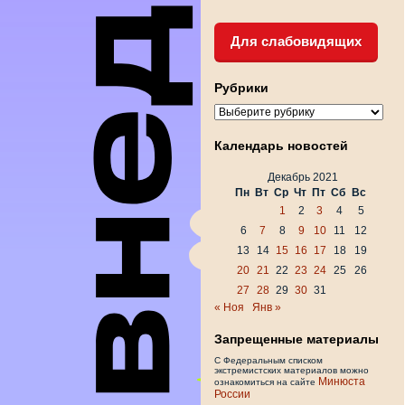
Для слабовидящих
Рубрики
Рубрики
Календарь новостей
Декабрь 2021
Пн
Вт
Ср
Чт
Пт
Сб
Вс
1
2
3
4
5
6
7
8
9
10
11
12
13
14
15
16
17
18
19
20
21
22
23
24
25
26
27
28
29
30
31
« Ноя
Янв »
Запрещенные материалы
С Федеральным списком
экстремистских материалов можно
Минюста
ознакомиться на сайте
России