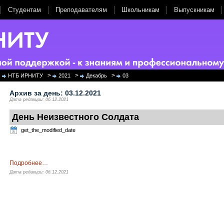
Студентам
Преподавателям
Школьникам
Выпускникам
>
>
>
НТБ ИРНИТУ
2021
Декабрь
03
Архив за день:
03.12.2021
Дата редакции: 06.12.2021
День Неизвестного Солдата
get_the_modified_date
Подробнее
…
Дата редакции: 06.12.2021