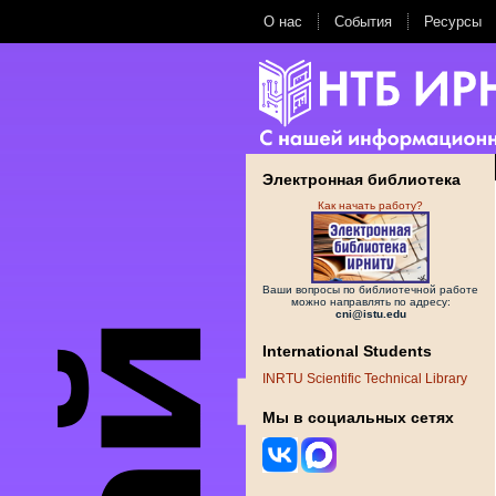
О нас
События
Ресурсы
Электронная библиотека
Как начать работу?
Ваши вопросы по библиотечной работе
можно направлять по адресу:
cni@istu.edu
International Students
INRTU Scientific Technical Library
Мы в социальных сетях