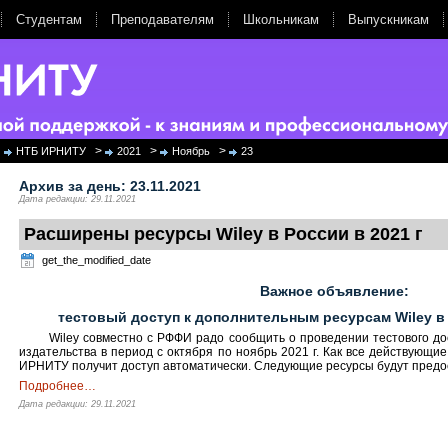
Студентам
Преподавателям
Школьникам
Выпускникам
>
>
>
НТБ ИРНИТУ
2021
Ноябрь
23
Архив за день:
23.11.2021
Дата редакции: 29.11.2021
Расширены ресурсы Wiley в России в 2021 г
get_the_modified_date
Важное объявление:
тестовый доступ к дополнительным ресурсам
Wiley
в
Wiley совместно с РФФИ радо сообщить о проведении тестового д
издательства в период с октября по ноябрь 2021 г. Как все действующие 
ИРНИТУ получит доступ автоматически. Следующие ресурсы будут предос
Подробнее
…
Дата редакции: 29.11.2021