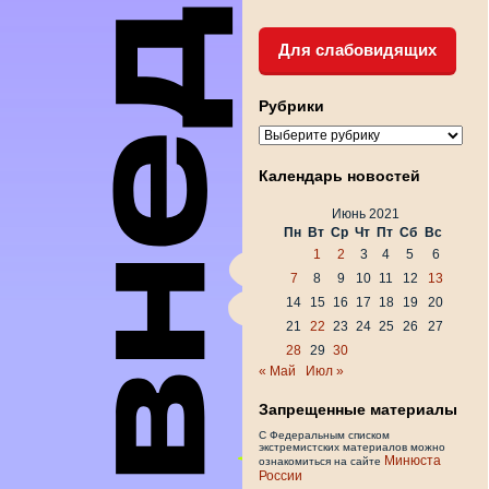
Для слабовидящих
Рубрики
Рубрики
Календарь новостей
Июнь 2021
Пн
Вт
Ср
Чт
Пт
Сб
Вс
1
2
3
4
5
6
7
8
9
10
11
12
13
14
15
16
17
18
19
20
21
22
23
24
25
26
27
28
29
30
« Май
Июл »
Запрещенные материалы
С Федеральным списком
экстремистских материалов можно
Минюста
ознакомиться на сайте
России