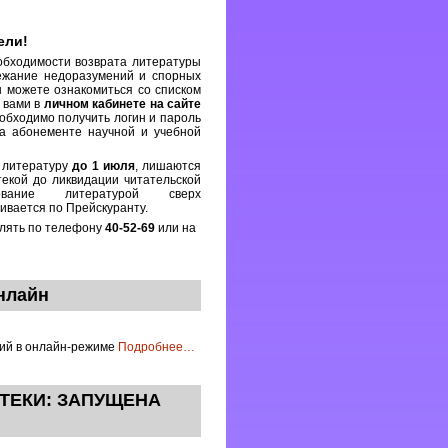
ели!
обходимости возврата литературы
жание недоразумений и спорных
 можете ознакомиться со списком
 вами в
личном кабинете на сайте
еобходимо получить логин и пароль
на абонементе научной и учебной
 литературу
до 1 июля
, лишаются
екой до ликвидации читательской
зование литературой сверх
ивается по Прейскуранту.
лять по телефону
40-52-69
или на
нлайн
ций в онлайн-режиме
Подробнее
…
ТЕКИ: ЗАПУЩЕНА