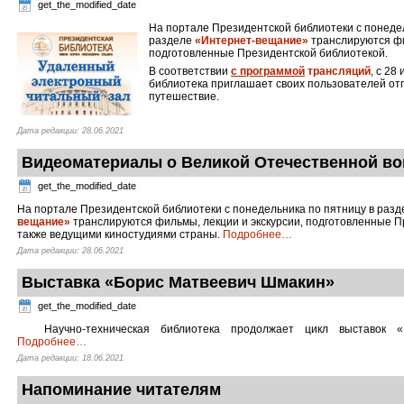
get_the_modified_date
На портале Президентской библиотеки с понедел
разделе
«Интернет-вещание»
транслируются фи
подготовленные Президентской библиотекой.
В соответствии
с программой
трансляций
, с 28
библиотека приглашает своих пользователей от
путешествие.
Дата редакции: 28.06.2021
Видеоматериалы о Великой Отечественной во
get_the_modified_date
На портале Президентской библиотеки с понедельника по пятницу в раз
вещание»
транслируются фильмы, лекции и экскурсии, подготовленные П
также ведущими киностудиями страны.
Подробнее
…
Дата редакции: 28.06.2021
Выставка «Борис Матвеевич Шмакин»
get_the_modified_date
Научно-техническая библиотека продолжает цикл выставок
Подробнее
…
Дата редакции: 18.06.2021
Напоминание читателям