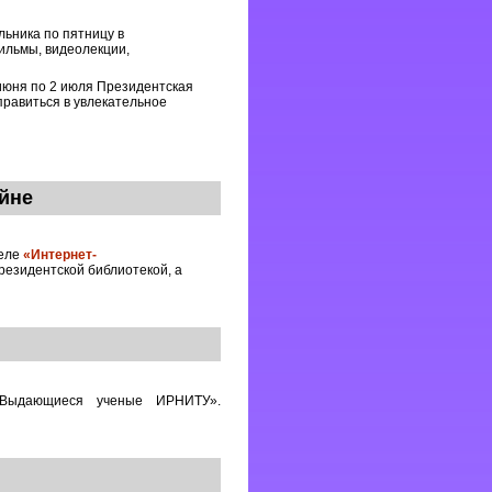
ьника по пятницу в
льмы, видеолекции,
 июня по 2 июля Президентская
правиться в увлекательное
йне
деле
«Интернет-
резидентской библиотекой, а
 «Выдающиеся ученые ИРНИТУ».