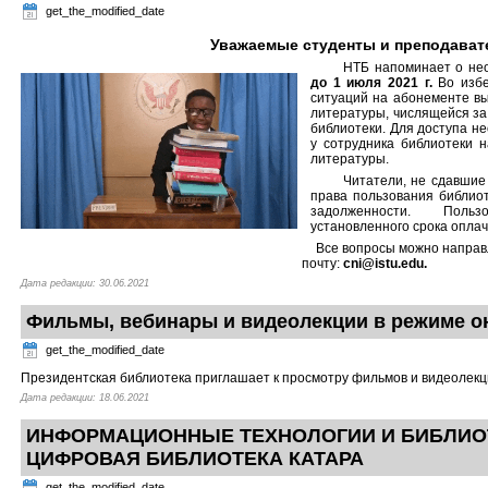
get_the_modified_date
Уважаемые студенты и преподават
НТБ напоминает о не
до 1 июля 2021 г.
Во избе
ситуаций на абонементе вы
литературы, числящейся за
библиотеки. Для доступа н
у сотрудника библиотеки 
литературы.
Читатели, не сдавшие
права пользования библиот
задолженности. Поль
установленного срока оплач
Все вопросы можно направ
почту:
cni@istu.edu.
Дата редакции: 30.06.2021
Фильмы, вебинары и видеолекции в режиме о
get_the_modified_date
Президентская библиотека приглашает к просмотру фильмов и видеолек
Дата редакции: 18.06.2021
ИНФОРМАЦИОННЫЕ ТЕХНОЛОГИИ И БИБЛИО
ЦИФРОВАЯ БИБЛИОТЕКА КАТАРА
get_the_modified_date