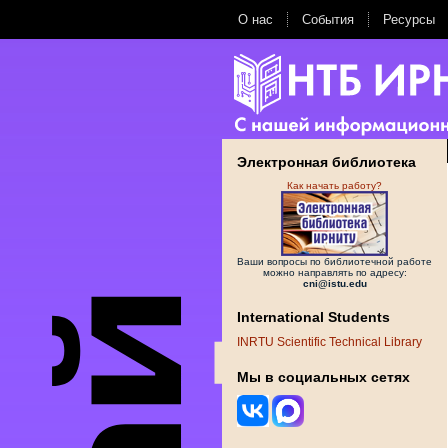
О нас
События
Ресурсы
Электронная библиотека
Как начать работу?
Ваши вопросы по библиотечной работе
можно направлять по адресу:
cni@istu.edu
International Students
INRTU Scientific Technical Library
Мы в социальных сетях