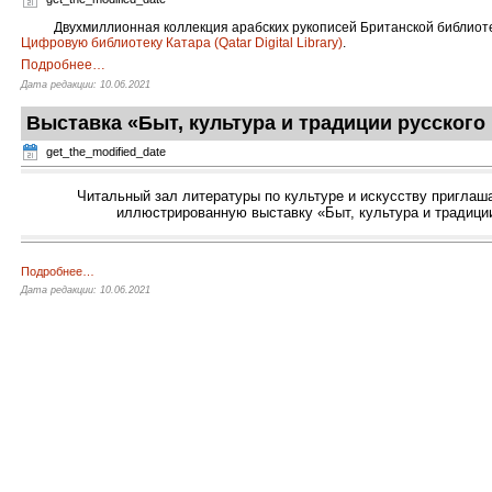
Двухмиллионная коллекция арабских рукописей Британской библиоте
Цифровую библиотеку Катара (Qatar Digital Library)
.
Подробнее
…
Дата редакции: 10.06.2021
Выставка «Быт, культура и традиции русского
get_the_modified_date
Читальный зал литературы по культуре и искусству приглаша
иллюстрированную выставку «Быт, культура и традици
Подробнее
…
Дата редакции: 10.06.2021