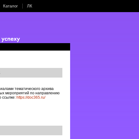
Каталог
ЛК
в
иалами тематического архива
ных мероприятий по направлению
о ссылке:
https://doc365.ru/