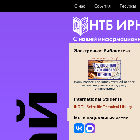
О нас
События
Ресурсы
Электронная библиотека
Как начать работу?
Ваши вопросы по библиотечной работе
можно направлять по адресу:
cni@istu.edu
International Students
INRTU Scientific Technical Library
Мы в социальных сетях