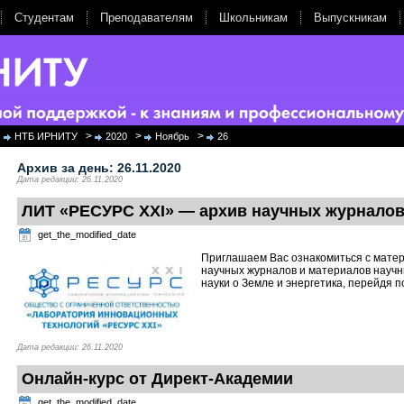
Студентам
Преподавателям
Школьникам
Выпускникам
>
>
>
НТБ ИРНИТУ
2020
Ноябрь
26
Архив за день:
26.11.2020
Дата редакции: 26.11.2020
ЛИТ «РЕСУРС XXI» — архив научных журнало
get_the_modified_date
Приглашаем Вас ознакомиться с матер
научных журналов и материалов науч
науки о Земле и энергетика, перейдя п
Дата редакции: 26.11.2020
Онлайн-курс от Директ-Академии
get_the_modified_date