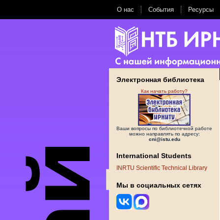
О нас
События
Ресурсы
Электронная библиотека
Как начать работу?
Ваши вопросы по библиотечной работе
можно направлять по адресу:
cni@istu.edu
International Students
INRTU Scientific Technical Library
Мы в социальных сетях