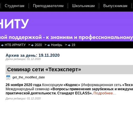
Студентам
Преподавателям
Школьникам
Выпускникам
>
>
>
НТБ ИРНИТУ
2020
Ноябрь
19
Архив за день:
19.11.2020
Дата редакции: 01.12.2020
Семинар сети «Техэксперт»
get_the_modified_date
26 ноября 2020 года
Консорциум
«Кодекс»
(Информационная сеть
«Техэ
Международный семинар
«Вопросы применения зарубежных и междуна
практической деятельности. Стандарт ECLASS».
Подробнее
…
Дата редакции: 01.12.2020