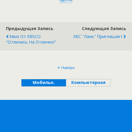
Предыдущая Запись
Следующая Запись
Квиз От EBSCO
ЭБС "Лань" Приглашает
"Отличись На Отлично!"
Наверх
Мобильн.
Компьютерная