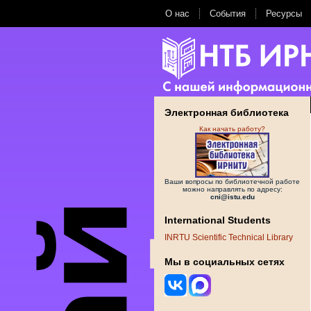
О нас
События
Ресурсы
Электронная библиотека
Как начать работу?
Ваши вопросы по библиотечной работе
можно направлять по адресу:
cni@istu.edu
International Students
INRTU Scientific Technical Library
Мы в социальных сетях