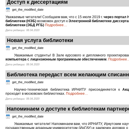
Доступ к диссертациям
get_the_modified_date
Уважаемые читатели! Сообщаем вам, что с 15 июля 2019 г.
через портал 
библиотеки (НЭБ)
возможен доступ к
Электронной библиотеке диссерта
библиотеки (ЭБД РГБ)
Подробнее
…
Дата редакции: 08.04.2020
Новая услуга библиотеки
get_the_modified_date
Уважаемые студенты! В Зале курсового и дипломного проектиров
компьютера с лицензионным программным обеспечением
.
Подробнее
Дата редакции: 08.04.2020
Библиотека передаст всем желающим списанн
get_the_modified_date
Научно-техническая библиотека ИРНИТУ присоединяется к
Акц
проходит в московских библиотеках.
Подробнее
…
Дата редакции: 08.04.2020
Напоминаем о доступе к библиотекам партнер
get_the_modified_date
Уважаемые читатели! Напоминаем вам, что ИРНИТУ, Иркутским нау
государственным аграрным университетом (ИрГАУ) и заключен договор о 