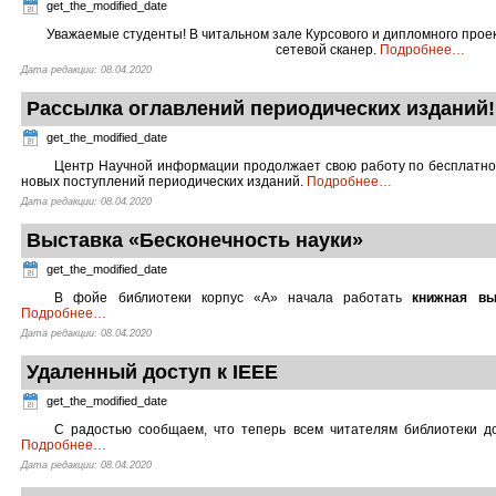
get_the_modified_date
Уважаемые студенты! В читальном зале Курсового и дипломного прое
сетевой сканер.
Подробнее
…
Дата редакции: 08.04.2020
Рассылка оглавлений периодических изданий!
get_the_modified_date
Центр Научной информации продолжает свою работу по бесплатной
новых поступлений периодических изданий.
Подробнее
…
Дата редакции: 08.04.2020
Выставка «Бесконечность науки»
get_the_modified_date
В фойе библиотеки корпус «А» начала работать
книжная вы
Подробнее
…
Дата редакции: 08.04.2020
Удаленный доступ к IEEE
get_the_modified_date
С радостью сообщаем, что теперь всем читателям библиотеки д
Подробнее
…
Дата редакции: 08.04.2020