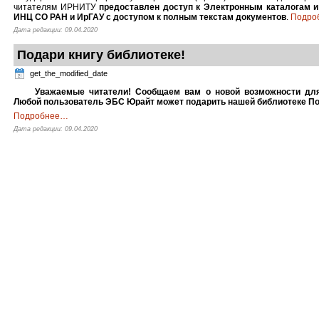
читателям ИРНИТУ
предоставлен доступ к Электронным каталогам 
ИНЦ СО РАН и ИрГАУ с доступом к полным текстам документов
.
Подро
Дата редакции: 09.04.2020
Подари книгу библиотеке!
get_the_modified_date
Уважаемые читатели!
Сообщаем вам о новой возможности дл
Любой пользователь ЭБС Юрайт может подарить нашей библиотеке П
Подробнее
…
Дата редакции: 09.04.2020