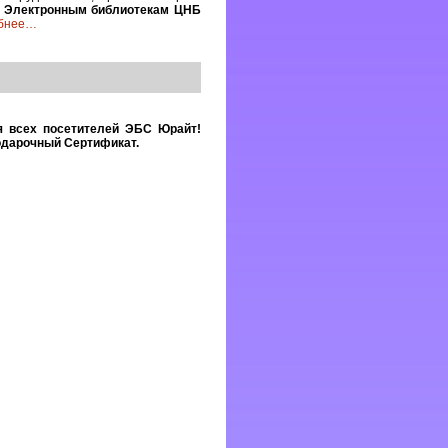
и Электронным библиотекам ЦНБ
бнее
…
я всех посетителей ЭБС Юрайт!
одарочный Сертификат.