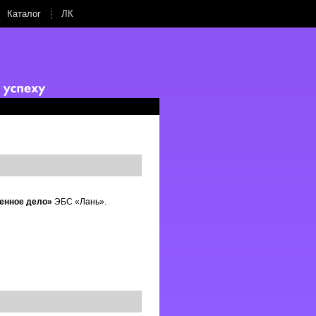
Каталог
ЛК
енное дело»
ЭБС «Лань».