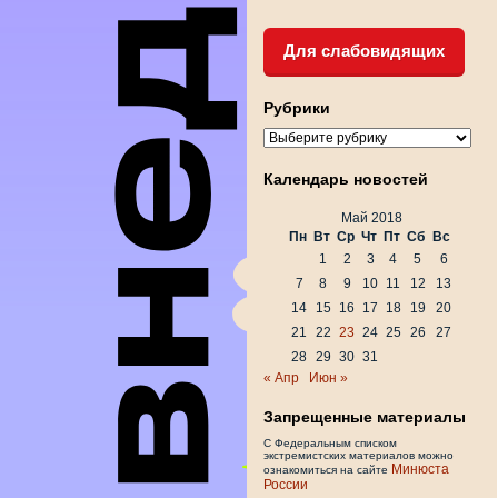
Для слабовидящих
Рубрики
Рубрики
Календарь новостей
Май 2018
Пн
Вт
Ср
Чт
Пт
Сб
Вс
1
2
3
4
5
6
7
8
9
10
11
12
13
14
15
16
17
18
19
20
21
22
23
24
25
26
27
28
29
30
31
« Апр
Июн »
Запрещенные материалы
С Федеральным списком
экстремистских материалов можно
Минюста
ознакомиться на сайте
России