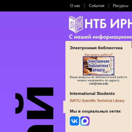
О нас
События
Ресурсы
Электронная библиотека
Как начать работу?
Ваши вопросы по библиотечной работе
можно направлять по адресу:
cni@istu.edu
International Students
INRTU Scientific Technical Library
Мы в социальных сетях