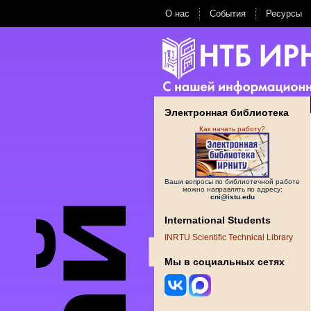
О нас
События
Ресурсы
Электронная библиотека
Как начать работу?
Ваши вопросы по библиотечной работе
можно направлять по адресу:
cni@istu.edu
International Students
INRTU Scientific Technical Library
Мы в социальных сетях