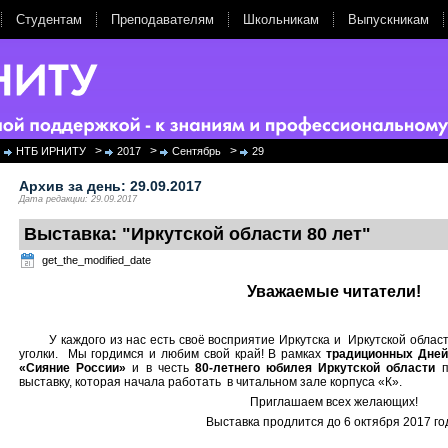
Студентам
Преподавателям
Школьникам
Выпускникам
>
>
>
НТБ ИРНИТУ
2017
Сентябрь
29
Архив за день:
29.09.2017
Дата редакции: 29.09.2017
Выставка: "Иркутской области 80 лет"
get_the_modified_date
Уважаемые читатели!
У каждого из нас есть своё восприятие Иркутска и Иркутской област
уголки. Мы гордимся и любим свой край! В рамках
традиционных Дней
«Сияние России»
и в честь
80-летнего юбилея Иркутской области
п
выставку, которая начала работать в читальном зале корпуса «К».
Приглашаем всех желающих!
Выставка продлится до 6 октября 2017 го