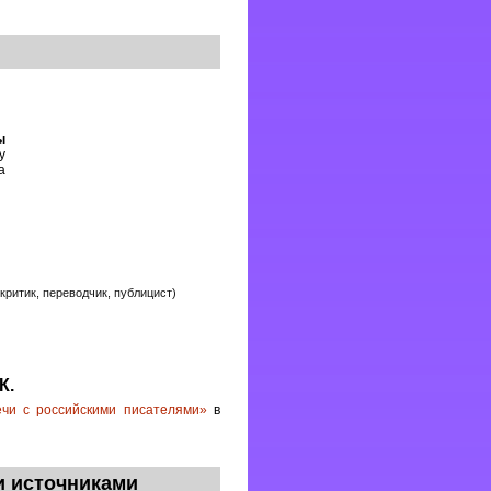
ы
у
а
критик, переводчик, публицист)
К.
ечи с российскими писателями»
в
и источниками