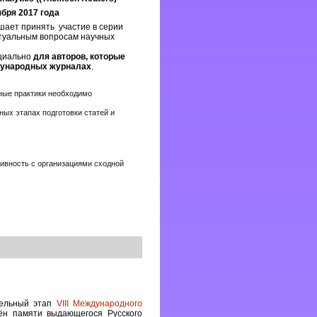
ября 2017 года
ашает принять участие в серии
туальным вопросам научных
циально
для
авторов, которые
дународных журналах
.
дные практики необходимо
ых этапах подготовки статей и
тивность с организациями сходной
тельный этап
VIII Международного
ён памяти выдающегося Русского