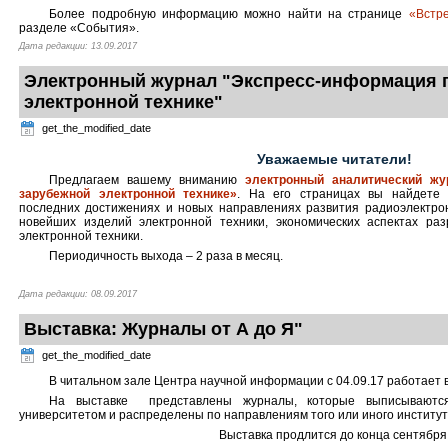
Более подробную информацию можно найти на странице
«Встр
разделе «События».
Дата редакции: 13.09.2017
Электронный журнал "Экспресс-информация 
электронной технике"
get_the_modified_date
Уважаемые читатели!
Предлагаем вашему вниманию
электронный аналитический жу
зарубежной электронной технике»
. На его страницах вы найдете
последних достижениях и новых направлениях развития радиоэлектрон
новейших изделий электронной техники, экономических аспектах раз
электронной техники.
Периодичность выхода – 2 раза в месяц.
Дата редакции: 08.09.2017
Выставка: Журналы от А до Я"
get_the_modified_date
В читальном зале Центра научной информации с 04.09.17 работает
На выставке представлены журналы, которые выписываютс
университетом и распределены по направлениям того или иного институт
Выставка продлится до конца сентября