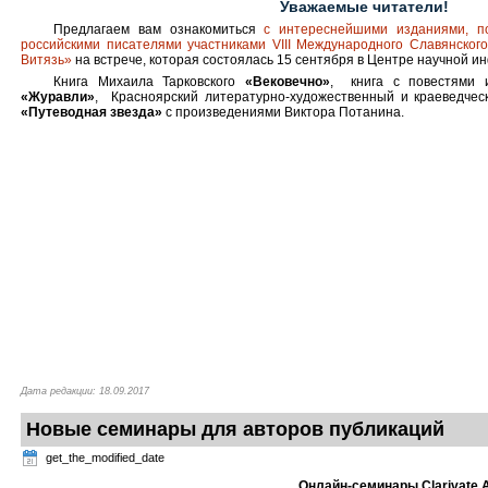
Уважаемые читатели!
Предлагаем вам ознакомиться
с интереснейшими изданиями, 
российскими писателями участниками VIII Международного Славянског
Витязь»
на встрече, которая состоялась 15 сентября в Центре научной 
Книга Михаила Тарковского
«Вековечно»
, книга с повестями 
«Журавли»
, Красноярский литературно-художественный и краеведче
«Путеводная звезда»
с произведениями Виктора Потанина.
Дата редакции: 18.09.2017
Новые семинары для авторов публикаций
get_the_modified_date
Онлайн-семинары Clarivate A