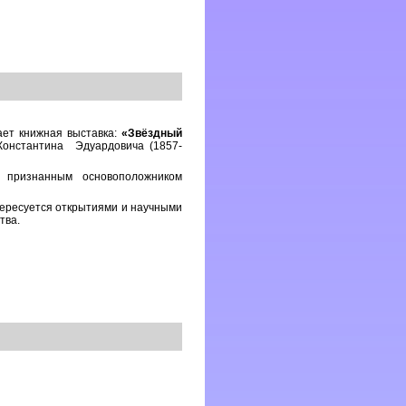
ает книжная выставка:
«Звёздный
Константина Эдуардовича (1857-
о признанным основоположником
тересуется открытиями и научными
тва.