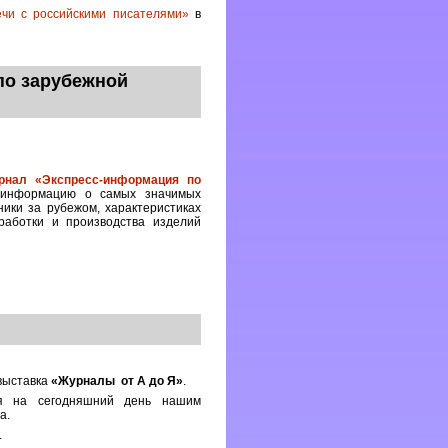
ечи с российскими писателями»
в
по зарубежной
рнал «Экспресс-информация по
 информацию о самых значимых
ики за рубежом, характеристиках
работки и производства изделий
 выставка
«Журналы от А до Я»
.
я на сегодняшний день нашим
а.
.