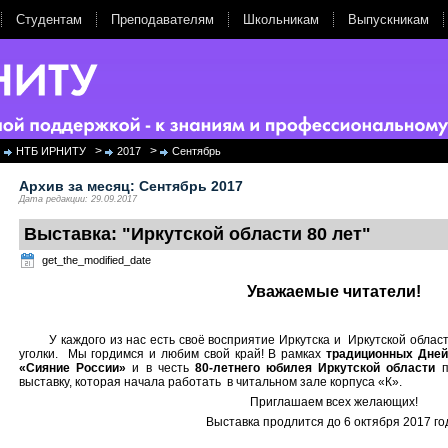
Студентам
Преподавателям
Школьникам
Выпускникам
>
>
НТБ ИРНИТУ
2017
Сентябрь
Архив за месяц:
Сентябрь 2017
Дата редакции: 29.09.2017
Выставка: "Иркутской области 80 лет"
get_the_modified_date
Уважаемые читатели!
У каждого из нас есть своё восприятие Иркутска и Иркутской област
уголки. Мы гордимся и любим свой край! В рамках
традиционных Дней
«Сияние России»
и в честь
80-летнего юбилея Иркутской области
п
выставку, которая начала работать в читальном зале корпуса «К».
Приглашаем всех желающих!
Выставка продлится до 6 октября 2017 го