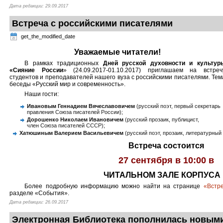
Дата редакции: 29.09.2017
Встреча с российскими писателями
get_the_modified_date
Уважаемые читатели!
В рамках традиционных
Дней русской духовности и культур
«Сияние России
» (24.09.2017-01.10.2017) приглашаем на встреч
студентов и преподавателей нашего вуза с российскими писателями. Тем
беседы «Русский мир и современность».
Наши гости:
Ивановым Геннадием Вячеславовичем
(русский поэт, первый секретарь
правления Союза писателей России);
Дорошенко Николаем Ивановичем
(русский прозаик, публицист,
член Союза писателей СССР);
Хатюшиным Валерием Васильевичем
(русский поэт, прозаик, литературный 
Встреча состоится
27 сентября в 10:00 в
ЧИТАЛЬНОМ ЗАЛЕ КОРПУСА 
Более подробную информацию можно найти на странице
«Встр
разделе «События».
Дата редакции: 26.09.2017
Электронная Библиотека пополнилась новым