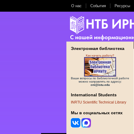
О нас
События
Ресурсы
Электронная библиотека
Как начать работу?
Ваши вопросы по библиотечной работе
можно направлять по адресу:
cni@istu.edu
International Students
INRTU Scientific Technical Library
Мы в социальных сетях