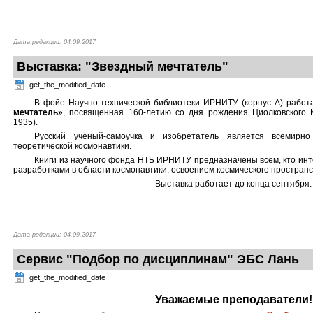
Дата редакции: 04.09.2017
Выставка: "Звездный мечтатель"
get_the_modified_date
В фойе Научно-технической библиотеки ИРНИТУ (корпус А) работ
мечтатель»
, посвященная 160-летию со дня рождения Циолковского 
1935).
Русский учёный-самоучка и изобретатель является всемирн
теоретической космонавтики.
Книги из научного фонда НТБ ИРНИТУ предназначены всем, кто ин
разработками в области космонавтики, освоением космического пространс
Выставка работает до конца сентября.
Дата редакции: 04.09.2017
Сервис "Подбор по дисциплинам" ЭБС Лань
get_the_modified_date
Уважаемые преподаватели!