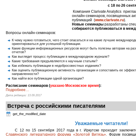
с 18 по 26 сент
Компания Clarivate Analytics пригл
онлайн-семинаров, посвященных ак
публикаций (
www.clarivate.ru
).
Новые семинары
разработаны спе
собираются публиковаться в меж
Вопросы онлайн-семинаров:
К чему нужно готовиться, чего стоит опасаться и на какие лучшие междунаро
ориентироваться для успешной публикации.
Какие функции информационных ресурсов могут быть полезны авторам на разн
отчетов?
Как выглядит процесс публикации в международном журнале?
Какие требования предъявляются к научным статьям?
Как избежать публикации в недобросовестных изданиях?
Как оценить публикационную активность организации и сопоставить ее эффек
направленности?
Как найти все публикации одной организации?
Расписание семинаров (
указано Московское время
):
Подробнее
…
Дата редакции: 13.09.2017
Встреча с российскими писателями
get_the_modified_date
Уважаемые читатели!
С 12 по 15 сентября 2017 года в г. Иркутске проходит заключи
Славянского литературного форума «Золотой Витязь»
. Форум посвящ