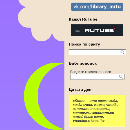
Канал RuTube
Поиск по сайту
Библиопоиск
Введите ключевое слово:
Цитата дня
«Лето — это время года,
когда очень жарко, чтобы
заниматься вещами,
которыми заниматься
зимой было очень
холодно.»
Марк Твен