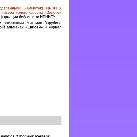
подаренными библиотеке ИРНИТУ
о литературного форума «Золотой
информации библиотеки ИРНИТУ.
и рассказами Михаила Зарубина
ский альманах
«Енисей»
и журнал
nalytics ((Thomson Reuters)