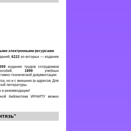
выми электронными ресурсами
.
даний,
6222
из которых — издания
269
издания трудов сотрудников
 пособий,
1899
учебных
ивно-технической документации.
а, но и с внешних ip-адресов. Для
чной литературы.
я и рекомендации!
нной библиотеки ИРНИТУ можно
итязь"