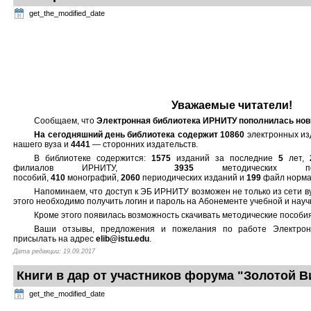
get_the_modified_date
Уважаемые читатели!
Сообщаем, что
Электронная библиотека ИРНИТУ пополнилась но
На сегодняшний день библиотека содержит 10860
электронных из
нашего вуза и
4441
— сторонних издательств.
В библиотеке содержится:
1575
изданий за последние
5
лет,
филиалов ИРНИТУ,
3935
методических
пособий,
410
монографий,
2060
периодических изданий и
199
файл нормат
Напоминаем, что доступ к ЭБ ИРНИТУ возможен не только из сети вуз
этого необходимо получить логин и пароль на Абонементе учебной и нау
Кроме этого появилась возможность скачивать методические пособи
Ваши отзывы, предложения и пожелания по работе Электро
присылать на адрес
elib@istu.edu
.
Дата редакции: 19.09.2017
Книги в дар от участников форума "Золотой В
get_the_modified_date