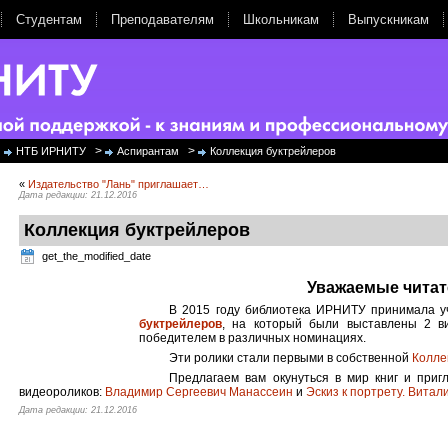
Студентам
Преподавателям
Школьникам
Выпускникам
>
>
НТБ ИРНИТУ
Аспирантам
Коллекция буктрейлеров
«
Издательство "Лань" приглашает…
Дата редакции: 21.12.2016
Коллекция буктрейлеров
get_the_modified_date
Уважаемые читат
В 2015 году библиотека ИРНИТУ принимала у
буктрейлеров
, на который были выставлены 2 в
победителем в различных номинациях.
Эти ролики стали первыми в собственной
Колле
Предлагаем вам окунуться в мир книг и при
видеороликов:
Владимир Сергеевич Манассеин
и
Эскиз к портрету. Витал
Дата редакции: 21.12.2016