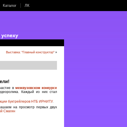
Каталог
ЛК
Выставка: "Главный конструктор"
»
ели!
частие в
межвузовском конкурсе
идеоролика. Каждый из них стал
кции буктрейлеров НТБ ИРНИТУ
.
глашаем на просмотр первых двух
ий Смагин