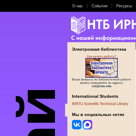
О нас
События
Ресурсы
Электронная библиотека
Как начать работу?
Ваши вопросы по библиотечной работе
можно направлять по адресу:
cni@istu.edu
International Students
INRTU Scientific Technical Library
Мы в социальных сетях