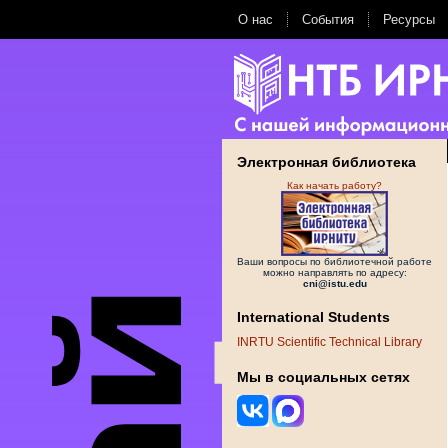
О нас
События
Ресурсы
Электронная библиотека
Как начать работу?
Ваши вопросы по библиотечной работе
можно направлять по адресу:
cni@istu.edu
International Students
INRTU Scientific Technical Library
Мы в социальных сетях