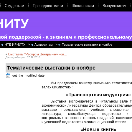
Студентам
Преподавателям
Школьникам
Выпускникам
>
>
НТБ ИРНИТУ
Аспирантам
Тематические выставки в ноябре
«
Выставка: "Ресурсы Центра научной…
Дата редакции: 07.11.2016
Тематические выставки в ноябре
get_the_modified_date
Мы предлагаем вашему вниманию тематически
залах библиотеки:
«
Транспортная индустрия
«
Выставка экспонируется в читальном зале т
экономической литературы Центра образовательных
выставке представлена учебная, справочна
литература, способствующая подготовке к
контрольных вопросов, тестовых заданий, написа
и успешной подготовке к экзаменационной сессии.
«Новые книги»