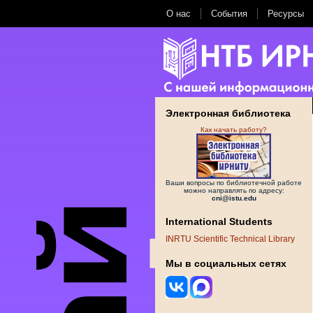
О нас
События
Ресурсы
Электронная библиотека
Как начать работу?
Ваши вопросы по библиотечной работе
можно направлять по адресу:
cni@istu.edu
International Students
INRTU Scientific Technical Library
Мы в социальных сетях