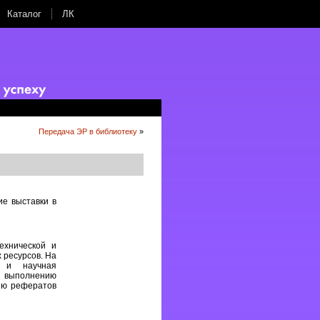
Каталог
ЛК
Передача ЭР в библиотеку
»
е выставки в
ехнической и
 ресурсов. На
я и научная
 выполнению
нию рефератов