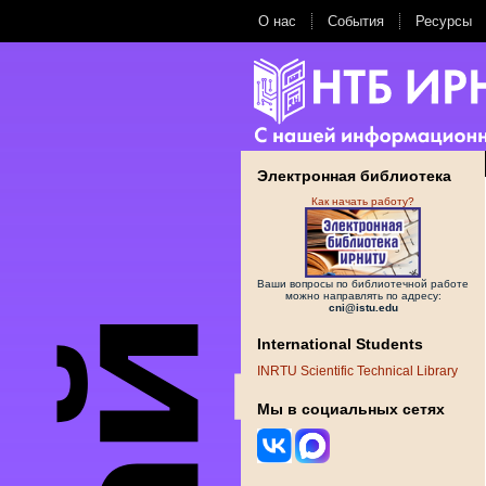
О нас
События
Ресурсы
Электронная библиотека
Как начать работу?
Ваши вопросы по библиотечной работе
можно направлять по адресу:
cni@istu.edu
International Students
INRTU Scientific Technical Library
Мы в социальных сетях