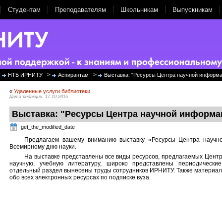
Студентам
Преподавателям
Школьникам
Выпускникам
>
>
НТБ ИРНИТУ
Аспирантам
Выставка: "Ресурсы Центра научной информа
«
Удаленные услуги библиотеки
Дата редакции: 17.10.2016
Выставка: "Ресурсы Центра научной информа
get_the_modified_date
Предлагаем вашему вниманию выставку «Ресурсы Центра научн
Всемирному дню науки.
На выставке представлены все виды ресурсов, предлагаемых Центр
научную, учебную литературу, широко представлены периодически
отдельный раздел вынесены труды сотрудников ИРНИТУ. Также материа
обо всех электронных ресурсах по подписке вуза.