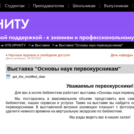
Студентам
Преподавателям
Школьникам
Выпускникам
>
>
НТБ ИРНИТУ
Выставки
Выставка "Основы наук первокурсникам"
«
Научные журналы в свободном доступе
День кафедры
Дата редакции: 08.09.2016
Выставка "Основы наук первокурсникам"
get_the_modified_date
Уважаемые первокурсники!
Для вас в холле библиотеки работает выставка «Основы наук первок
Мы постарались в максимальном объеме представить всю са
библиотеке, наших сервисах и услугах. Также на выставке вы найдете 
первокурсникам. В выставочной витрине размещен планшет с фотог
уделите немного времени на виртуальну
ю экскурсию по библиотеке.
Мы рады видеть вас в наших залах!