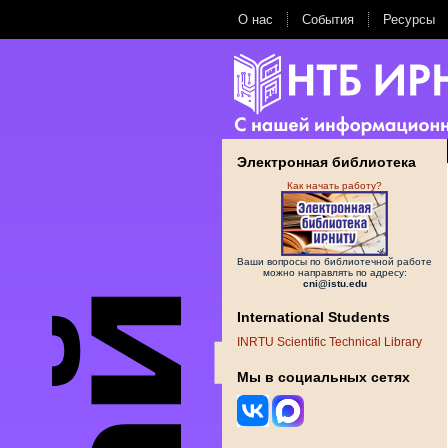
О нас
События
Ресурсы
Электронная библиотека
Как начать работу?
Ваши вопросы по библиотечной работе
можно направлять по адресу:
cni@istu.edu
International Students
INRTU Scientific Technical Library
Мы в социальных сетях