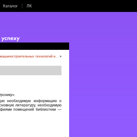
Каталог
ЛК
 машиностроительных технологий и…
»
урснику».
мую необходимую информацию о
основную литературу, необходимую
рафиями помещений библиотеки —