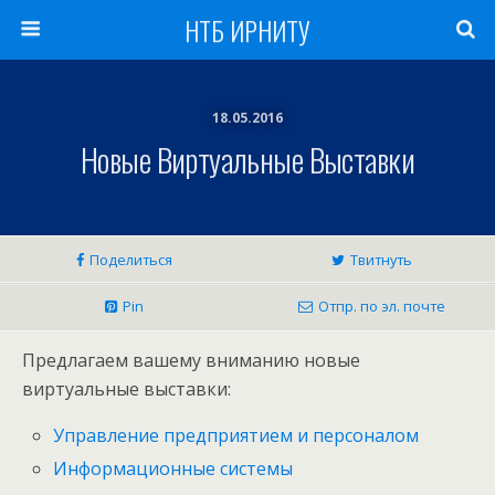
НТБ ИРНИТУ
18.05.2016
Новые Виртуальные Выставки
Поделиться
Твитнуть
Pin
Отпр. по эл. почте
Предлагаем вашему вниманию новые
виртуальные выставки:
Управление предприятием и персоналом
Информационные системы