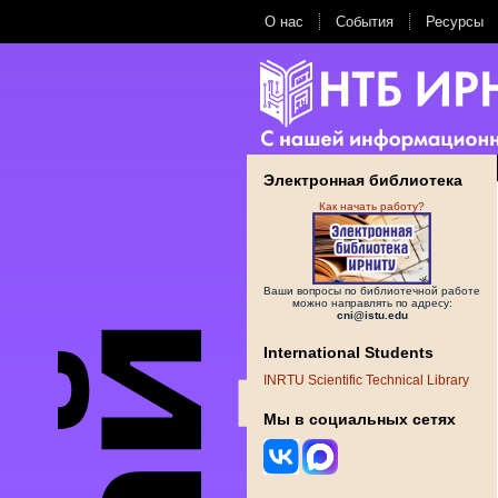
О нас
События
Ресурсы
Электронная библиотека
Как начать работу?
Ваши вопросы по библиотечной работе
можно направлять по адресу:
cni@istu.edu
International Students
INRTU Scientific Technical Library
Мы в социальных сетях