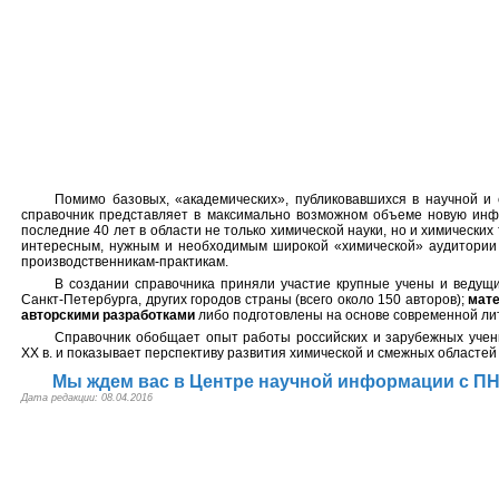
Помимо базовых, «академических», публиковавшихся в научной и 
справочник представляет в максимально возможном объеме новую инф
последние 40 лет в области не только химической науки, но и химических
интересным, нужным и необходимым широкой «химической» аудитории 
производственникам-практикам.
В создании справочника приняли участие крупные учены и ведущи
Санкт-Петербурга, других городов страны (всего около 150 авторов);
мат
авторскими разработками
либо подготовлены на основе современной ли
Справочник обобщает опыт работы российских и зарубежных учен
XX в. и показывает перспективу развития химической и смежных областей 
Мы ждем вас в Центре научной информации с ПН п
Дата редакции: 08.04.2016