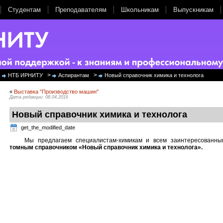
Студентам
Преподавателям
Школьникам
Выпускникам
>
>
НТБ ИРНИТУ
Аспирантам
Новый справочник химика и технолога
«
Выставка "Производство машин"
Дата редакции: 08.04.2016
Новый справочник химика и технолога
get_the_modified_date
Мы предлагаем специалистам-химикам и всем заинтересованн
томным справочником
«Новый справочник химика и технолога».