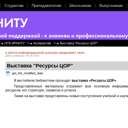
Студентам
Преподавателям
Школьникам
Выпускникам
>
>
НТБ ИРНИТУ
Аспирантам
Выставка "Ресурсы ЦОР"
«
Школа информационной культуры продолжает свою…
Дата редакции: 06.04.2016
Выставка "Ресурсы ЦОР"
get_the_modified_date
В вестибюле библиотеки проходит
выставка «Ресурсы ЦОР»
.
Представленные материалы отражают всю основную информа
ресурсов, его структуре, сервисах и услугах.
Также на выставке представлены новые поступления учебной и науч