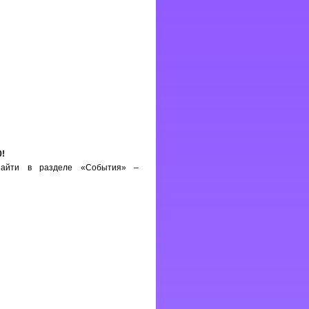
0!
найти в разделе «События» –