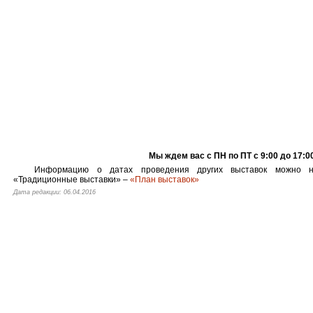
Мы ждем вас с ПН по ПТ с 9:00 до 17:0
Информацию о датах проведения других выставок можно 
«Традиционные выставки» –
«План выставок»
Дата редакции: 06.04.2016