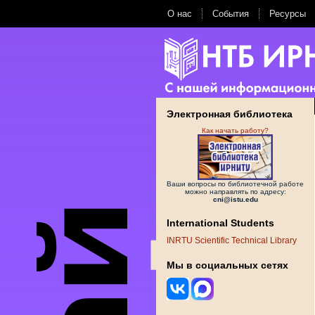
О нас
События
Ресурсы
Электронная библиотека
Как начать работу?
Ваши вопросы по библиотечной работе
можно направлять по адресу:
cni@istu.edu
International Students
INRTU Scientific Technical Library
Мы в социальных сетях