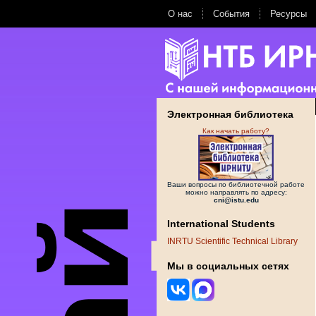
О нас
События
Ресурсы
Электронная библиотека
Как начать работу?
Ваши вопросы по библиотечной работе
можно направлять по адресу:
cni@istu.edu
International Students
INRTU Scientific Technical Library
Мы в социальных сетях