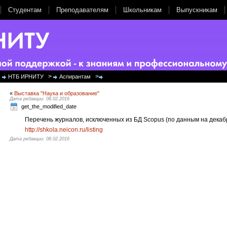
Студентам
Преподавателям
Школьникам
Выпускникам
>
>
НТБ ИРНИТУ
Аспирантам
«
Выставка "Наука и образование"
Дата редакции: 08.02.2016
get_the_modified_date
Перечень журналов, исключенных из БД Scopus (по данным на декабр
http://shkola.neicon.ru/listing
Дата редакции: 08.02.2016