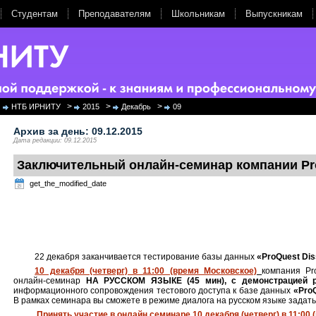
Студентам
Преподавателям
Школьникам
Выпускникам
>
>
>
НТБ ИРНИТУ
2015
Декабрь
09
Архив за день:
09.12.2015
Дата редакции: 09.12.2015
Заключительный онлайн-семинар компании Pr
get_the_modified_date
22 декабря заканчивается тестирование базы данных
«ProQuest Dis
10 декабря (четверг) в 11:00 (время Московское)
компания Pr
онлайн-семинар
НА РУССКОМ ЯЗЫКЕ (45 мин), с демонстрацией 
информационного сопровождения тестового доступа к базе данных
«ProQ
В рамках семинара вы сможете в режиме диалога на русском языке задат
Принять участие в онлайн семинаре 10 декабря (четверг) в 11:00