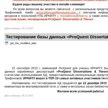
Будем рады вашему участию в онлайн семинаре!
По всем вопросам вы можете связаться с региональным предста
Трифоновой, mailto:
anna
.
trifonova
@
proquest
.
com
,
с сектором инфор
ресурсов и технологий НТБ ИРНИТУ
y_monakhova@mail.ru
, а также исп
русском языке, посвященный ProQuest Dissertation & Theses
.
Дата редакции: 09.12.2015
Тестирование базы данных «ProQuest Dissertat
get_the_modified_date
22 сентября 2015 г. компанией ProQuest
для ученых ИРНИТУ был
данных зарубежных диссертаций
«
ProQuest
Dissertations
&
These
статистики использования БД, предоставленным региональным предста
Трифоновой,
ИРНИТУ вошел в ТОП-10 самых активных участников тести
Напоминаем, что тестирование БД продлится
до 22 декабря 2015 
компьютера во внутривузовской сети, а также в читальных залах библиоте
Желаем всем успешной работы!
Дата редакции: 09.12.2015