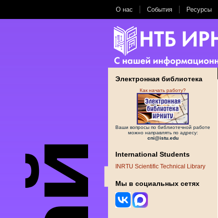
О нас
События
Ресурсы
Электронная библиотека
Как начать работу?
Ваши вопросы по библиотечной работе
можно направлять по адресу:
cni@istu.edu
International Students
INRTU Scientific Technical Library
Мы в социальных сетях