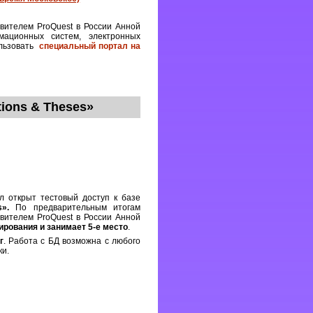
вителем ProQuest в России Анной
мационных систем, электронных
ользовать
специальный портал на
ions & Theses»
 открыт тестовый доступ к базе
s
».
По предварительным итогам
вителем ProQuest в России Анной
рования и занимает 5-е место
.
г
. Работа с БД возможна с любого
ки.