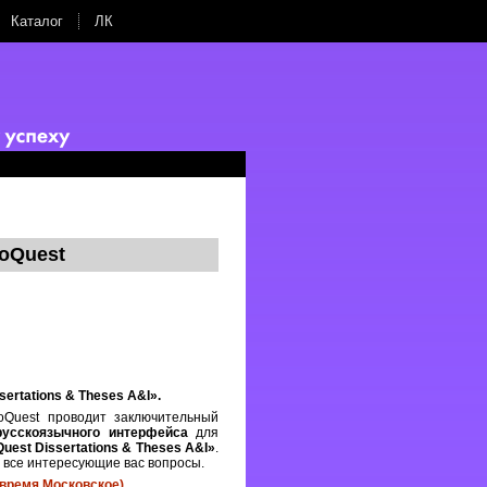
Каталог
ЛК
oQuest
sertations & Theses A&I».
oQuest проводит заключительный
русскоязычного интерфейса
для
uest Dissertations & Theses A&I»
.
ь все интересующие вас вопросы.
 (время Московское)