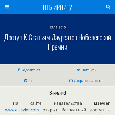
НТБ ИРНИТУ
13.11.2015
Доступ К Статьям Лауреатов Нобелевской
Премии
Поделиться
Твитнуть
Pin
Отпр. по эл. почте
Внимание!
На сайте издательства
Elsevier
www.elsevier.com
открыт
бесплатный
доступ к