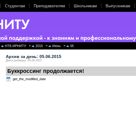
Студентам
Преподавателям
Школьникам
Выпускникам
>
>
>
НТБ ИРНИТУ
2015
Июнь
05
Архив за день:
05.06.2015
Дата редакции: 05.06.2015
Буккроссинг продолжается!
get_the_modified_date