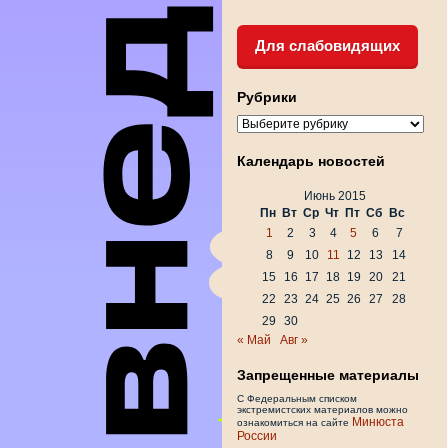
Для слабовидящих
Рубрики
Рубрики
Календарь новостей
Июнь 2015
Пн
Вт
Ср
Чт
Пт
Сб
Вс
1
2
3
4
5
6
7
8
9
10
11
12
13
14
15
16
17
18
19
20
21
22
23
24
25
26
27
28
29
30
« Май
Авг »
Запрещенные материалы
С Федеральным списком
экстремистских материалов можно
Минюста
ознакомиться на сайте
России