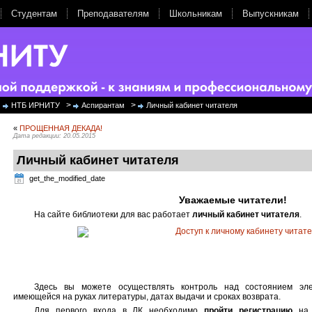
Студентам
Преподавателям
Школьникам
Выпускникам
>
>
НТБ ИРНИТУ
Аспирантам
Личный кабинет читателя
«
ПРОЩЕННАЯ ДЕКАДА!
Дата редакции: 20.05.2015
Личный кабинет читателя
get_the_modified_date
Уважаемые читатели!
На сайте библиотеки для вас работает
личный кабинет читателя
.
Здесь вы можете осуществлять контроль над состоянием эле
имеющейся на руках литературы, датах выдачи и сроках возврата.
Для первого входа в ЛК необходимо
пройти регистрацию
на 