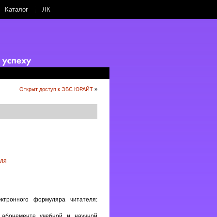
Каталог
ЛК
Открыт доступ к ЭБС ЮРАЙТ
»
ктронного формуляра читателя:
абонементе учебной и научной