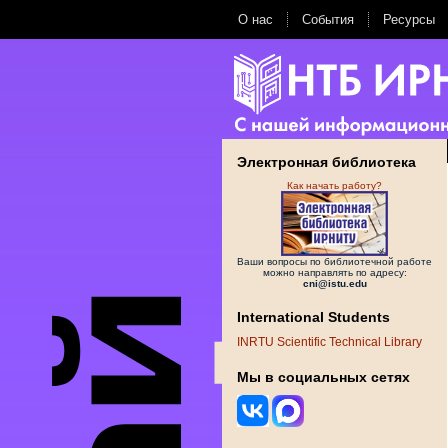
О нас
События
Ресурсы
Электронная библиотека
Как начать работу?
Ваши вопросы по библиотечной работе
можно направлять по адресу:
cni@istu.edu
International Students
INRTU Scientific Technical Library
Мы в социальных сетях