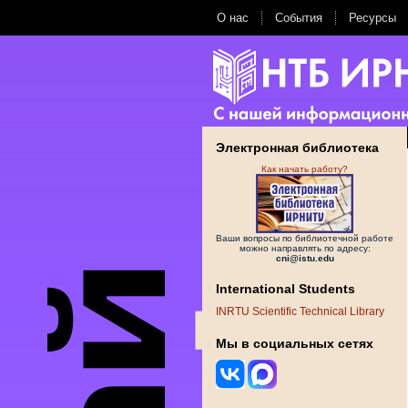
О нас
События
Ресурсы
Электронная библиотека
Как начать работу?
Ваши вопросы по библиотечной работе
можно направлять по адресу:
cni@istu.edu
International Students
INRTU Scientific Technical Library
Мы в социальных сетях