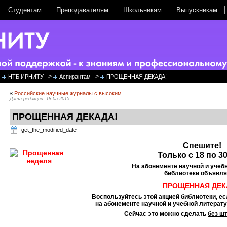
Студентам
Преподавателям
Школьникам
Выпускникам
>
>
НТБ ИРНИТУ
Аспирантам
ПРОЩЕННАЯ ДЕКАДА!
«
Российские научные журналы с высоким…
Дата редакции: 18.05.2015
ПРОЩЕННАЯ ДЕКАДА!
get_the_modified_date
Спешите!
Только с 18 по 30
На абонементе научной и учеб
библиотеки объявля
ПРОЩЕННАЯ ДЕК
Воспользуйтесь этой акцией библиотеки,
ес
на абонементе научной и учебной литерат
Сейчас это можно сделать
без ш