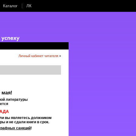
Каталог
ЛК
Личный кабинет читателя
»
 мая!
ной литературы
ется
АДА
ли вы являетесь должником
уры
и не сдали книги в срок.
трафных санкций
!