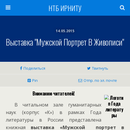
НТБ ИРНИТУ
14.05.2015
Выставка "Мужской Портрет В Живописи"
Поделиться
Твитнуть
Pin
Отпр. по эл. почте
Вниманию читателей!
В читальном зале гуманитарных
наук (корпус «К») в рамках Года
литературы в России представлена
книжная
выставка «Мужской портрет в