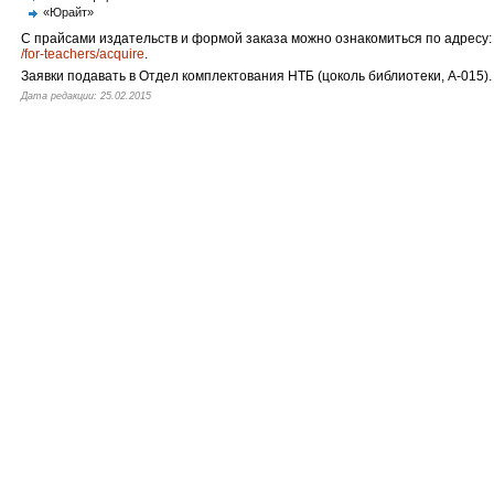
«Юрайт»
С прайсами издательств и формой заказа можно ознакомиться по адресу:
/for-teachers/acquire
.
Заявки подавать в Отдел комплектования НТБ (цоколь библиотеки, А-015).
Дата редакции: 25.02.2015