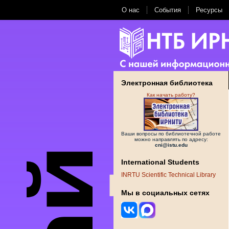
О нас
События
Ресурсы
Электронная библиотека
Как начать работу?
Ваши вопросы по библиотечной работе
можно направлять по адресу:
cni@istu.edu
International Students
INRTU Scientific Technical Library
Мы в социальных сетях