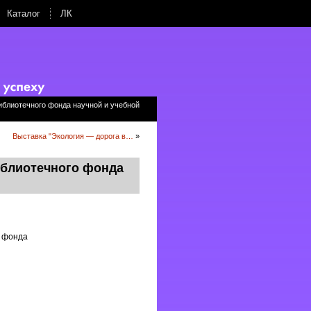
Каталог
ЛК
иблиотечного фонда научной и учебной
Выставка "Экология — дорога в…
»
иблиотечного фонда
о фонда