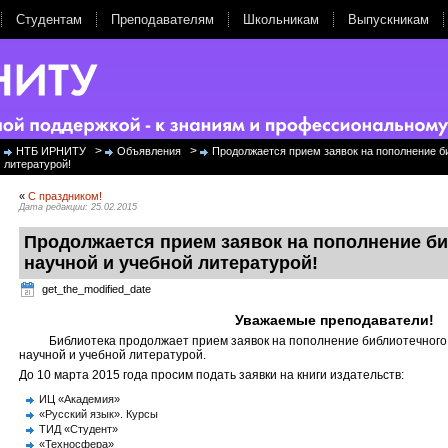
Студентам
Преподавателям
Школьникам
Выпускникам
>
>
НТБ ИРНИТУ
Объявления
Продолжается прием заявок на пополнение б
литературой!
«
С праздником!
Дата редакции: 25.02.2015
Продолжается прием заявок на пополнение б
научной и учебной литературой!
get_the_modified_date
Уважаемые преподаватели!
Библиотека продолжает прием заявок на пополнение библиотечног
научной и учебной литературой.
До 10 марта 2015 года просим подать заявки на книги издательств:
ИЦ «Академия»
«Русский язык». Курсы
ТИД «Студент»
«Техносфера»