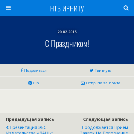
НТБ ИРНИТУ
20.02.2015
С Праздником!
Поделиться
Твитнуть
Pin
Отпр. по эл. почте
Предыдущая Запись
Следующая Запись
Презентация ЭБС
Продолжается Прием
Издательства «ЛАНЬ»
Заявок На Пополнение