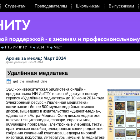
Студентам
Преподавателям
Школьникам
Выпускникам
>
>
НТБ ИРНИТУ
2014
Март
Архив за месяц:
Март 2014
Дата редакции: 24.03.2014
Удалённая медиатека
get_the_modified_date
ЭБС «Университетская библиотека онлайн»
предоставила НИ ИрГТУ тестовый доступ к новому
сервису «Удалённая медиатека» до 10 июня 2014 года.
Электронный ресурс «Удаленная медиатека»
насчитывает более 500 мультимедийных компакт-
дисков, вышедших в издательствах «Директ-Медиа»,
«Диполь» и «Астра-Медиа». Фонд дисков медиатеки
включает энциклопедии, словари, справочники,
обучающие программы, электронные учебники, тесты,
практические пособия, электронные копии редких книг,
собрания сочинений классиков, шедевры мировой
живописи, искусства, литературы, музыки. В медиатеке