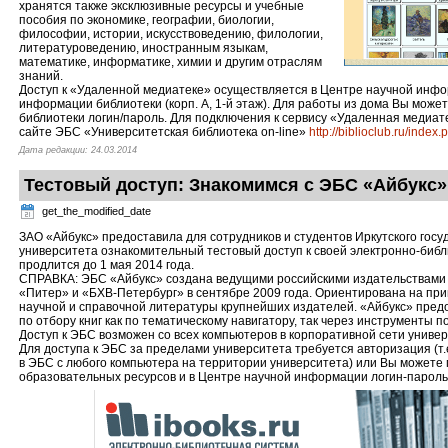
хранятся также эксклюзивные ресурсы и учебные
пособия по экономике, географии, биологии,
философии, истории, искусствоведению, филологии,
литературоведению, иностранным языкам,
математике, информатике, химии и другим отраслям
знаний.
Доступ к «Удаленной медиатеке» осуществляется в Центре научной инфо
информации библиотеки (корп. А, 1-й этаж). Для работы из дома Вы может
библиотеки логин/пароль. Для подключения к сервису «Удаленная медиа
сайте ЭБС «Университетская библиотека on-line»
http://biblioclub.ru/inde
Дата редакции: 24.03.2014
Тестовый доступ: Знакомимся с ЭБС «Айбукс»
get_the_modified_date
ЗАО «Айбукс» предоставила для сотрудников и студентов Иркутского госу
университета ознакомительный тестовый доступ к своей электронно-библ
продлится до 1 мая 2014 года.
СПРАВКА: ЭБС «Айбукс» создана ведущими российскими издательствами 
«Питер» и «БХВ-Петербург» в сентябре 2009 года. Ориентирована на при
научной и справочной литературы крупнейших издателей. «Айбукс» пре
по отбору книг как по тематическому навигатору, так через инструменты п
Доступ к ЭБС возможен со всех компьютеров в корпоративной сети униве
Для доступа к ЭБС за пределами университета требуется авторизация (т
в ЭБС с любого компьютера на территории университета) или Вы можете 
образовательных ресурсов и в Центре научной информации логин-пароль 