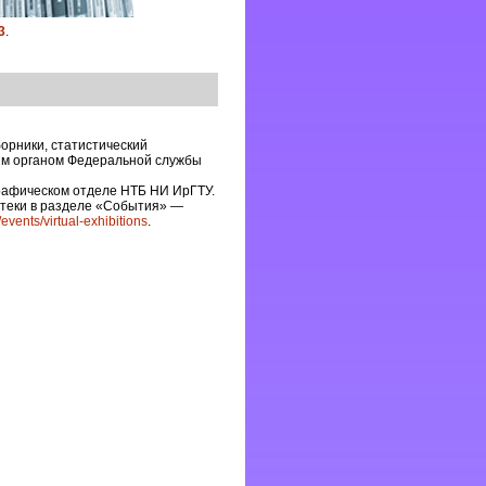
3
.
орники, статистический
ным органом Федеральной службы
рафическом отделе НТБ НИ ИрГТУ.
отеки в разделе «События» —
/events/virtual-exhibitions
.