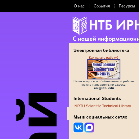
О нас
События
Ресурсы
Электронная библиотека
Как начать работу?
Ваши вопросы по библиотечной работе
можно направлять по адресу:
cni@istu.edu
International Students
INRTU Scientific Technical Library
Мы в социальных сетях