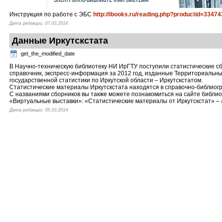
Инструкция по работе с ЭБС
http://ibooks.ru/reading.php?productid=33474
Дата редакции: 07.03.2014
Данные Иркутскстата
get_the_modified_date
В Научно-техническую библиотеку НИ ИрГТУ поступили статистические сб
справочник, экспресс-информация за 2012 год, изданные Территориаль
государственной статистики по Иркутской области – Иркутскстатом.
Статистические материалы Иркутскстата находятся в справочно-библиог
С названиями сборников вы также можете познакомиться на сайте библи
«Виртуальные выставки»: «Статистические материалы от Иркутскстат» –
Дата редакции: 05.03.2014