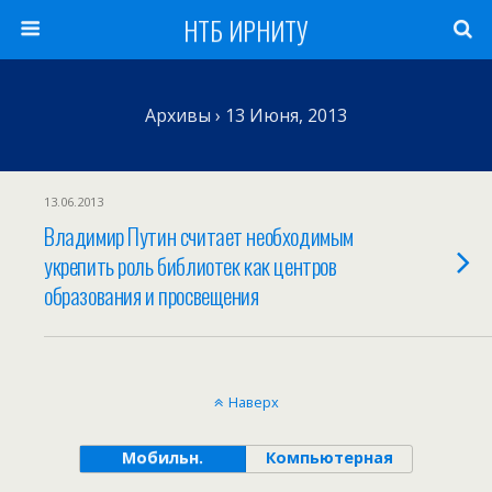
НТБ ИРНИТУ
Архивы › 13 Июня, 2013
13.06.2013
Владимир Путин считает необходимым
укрепить роль библиотек как центров
образования и просвещения
Наверх
Мобильн.
Компьютерная