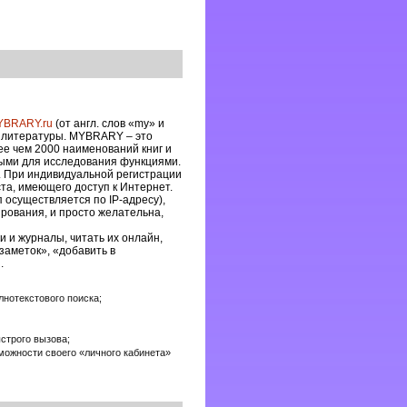
YBRARY.ru
(от англ. слов «my» и
ес литературы. MYBRARY – это
ее чем 2000 наименований книг и
зными для исследования функциями.
. При индивидуальной регистрации
та, имеющего доступ к Интернет.
п осуществляется по IP-адресу),
рования, и просто желательна,
и и журналы, читать их онлайн,
заметок», «добавить в
.
олнотекстового поиска;
ыстрого вызова;
можности своего «личного кабинета»