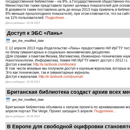
государственной библиотеки – на 8%, а Государственной общественно-по
Министерство также представило проект целевых показателей для основ
В документе также поставлена цель до конца 2013 года привлечь в библиот
9% меньше прошлогоднего показателя), при этом отмечается, что на сайт
на 11% пользователей.
Подробнее
…
Дата редакции: 16.04.2013
Доступ к ЭБС «Лань»
get_the_modified_date
С 12 апреля 2013 года Издательство «Лань» предоставило НИ ИрГТУ тес
по блоку гуманитарных и социально-экономических дисциплин.
(Для справки: к пакетам Физика, Математика, Инженерно-технические наук
Нанотехнологии, Информатика, Химия НИ ИрГТУ имеет доступ с 2012 г.).
Доступ к книгам:
http://e.lanbook.com/books/
В том числе впервые мы получили доступ к научным журналам, которые вх
Это как технические, так и гуманитарные журналы.
Доступ к журналам:
http://e.lanbook.com/journal/
Дата редакции: 12.04.2013
Британская библиотека создаст архив всех м
get_the_modified_date
Британская библиотека объявила о запуске проекта по архивированию вс
апреля портал The Verge. Проект запущен 5 апреля.
Подробнее
…
Дата редакции: 09.04.2013
В Европе для свободной оцифровки становят