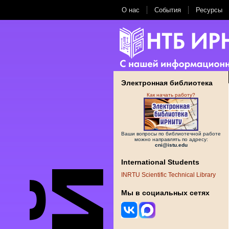
О нас
События
Ресурсы
Электронная библиотека
Как начать работу?
Ваши вопросы по библиотечной работе
можно направлять по адресу:
cni@istu.edu
International Students
INRTU Scientific Technical Library
Мы в социальных сетях