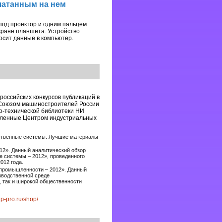
чатанным на нем
под проектор и одним пальцем
кране планшета. Устройство
осит данные в компьютер.
российских конкурсов публикаций в
 Союзом машиностроителей России
о-технической библиотеки НИ
вленные Центром индустриальных
дственные системы. Лучшие материалы
12». Данный аналитический обзор
е системы – 2012», проведенного
012 года.
 промышленности – 2012». Данный
зводственной среде
 так и широкой общественности
up-pro.ru/shop/