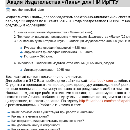
Акция Издательства «Лань» для НИ ИрГТУ
get_the_modified_date
Издательство «Лань», правообладатель электронно-библиотечной систем
период с 23 апреля по 01 сентября 2013 года предоставило НИ ИрГТУ бе
следующим коллекциям:
Химия – коллекция Издательства «Лань» (26 книг);
Технологии пищевых производств – коллекция Издательства «Лань» (22 кни
Социально-гуманитарные науки – коллекция Издательства «Лань» (979 книг
Русская философия (классика) – 528 книг;
Зарубежная философия (классика) – 61 книга;
История – 390 книг.
Филология – коллекция Издательства «Лань» (1065 книг), раздел:
Литературоведение – 1065 книг.
Бесплатный контент постоянно пополняется.
Для работы в ЭБС Вам необходимо зайти на сайт
e.lanbook.com
с любого 
Студенты и преподаватели, прошедшие процедуру индивидуальной реги
личные логины и пароли, могут пользоваться ресурсами с любого компьют
Напоминаем, что при работе в системе зарегистрированному пользоват
возможности Личного кабинета: виртуальная книжная полка, заметки к кни
цитирование, конспектирование. По адресу
http://e.lanbook.com/help/capabi
с рекомендациями «Работа с книгами» о том:
Какие возможности существуют при работе с книгами?
Как начать чтение книги?
Как сохранить или распечатать фрагмент книги?
Как добавить книгу в избранное?
Как скачать приложение к книге?