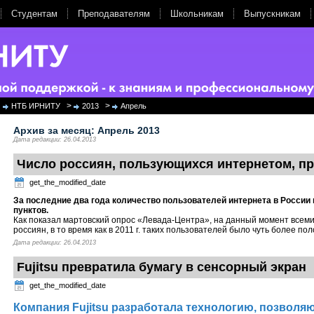
Студентам
Преподавателям
Школьникам
Выпускникам
>
>
НТБ ИРНИТУ
2013
Апрель
Архив за месяц:
Апрель 2013
Дата редакции: 26.04.2013
Число россиян, пользующихся интернетом, п
get_the_modified_date
За последние два года количество пользователей интернета в России
пунктов.
Как показал мартовский опрос «Левада-Центра», на данный момент всем
россиян, в то время как в 2011 г. таких пользователей было чуть более по
Дата редакции: 26.04.2013
Fujitsu превратила бумагу в сенсорный экран
get_the_modified_date
Компания Fujitsu разработала технологию, позвол