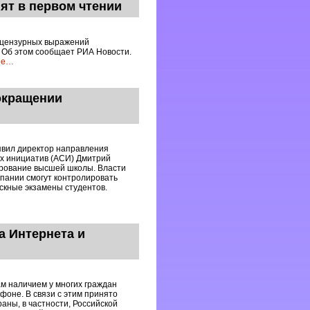
нят в первом чтении
ецензурных выражений
. Об этом сообщает РИА Новости.
ее
…
окращении
явил директор направления
х инициатив (АСИ) Дмитрий
ирование высшей школы. Власти
мпании смогут контролировать
скные экзамены студентов.
а Интернета и
м наличием у многих граждан
фоне. В связи с этим принято
ны, в частности, Российской