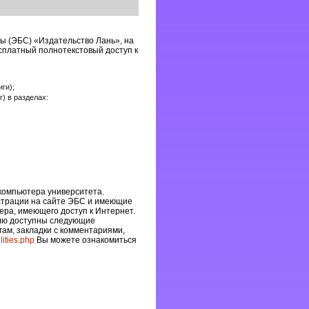
ы (ЭБС) «Издательство Лань», на
сплатный полнотекстовый доступ к
ги);
) в разделах:
компьютера университета.
страции на сайте ЭБС и имеющие
ера, имеющего доступ к Интернет.
елю доступны следующие
гам, закладки с комментариями,
lities.php
Вы можете ознакомиться