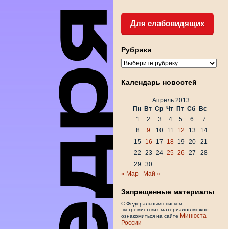
Для слабовидящих
Рубрики
Рубрики
Календарь новостей
Апрель 2013
Пн
Вт
Ср
Чт
Пт
Сб
Вс
1
2
3
4
5
6
7
8
9
10
11
12
13
14
15
16
17
18
19
20
21
22
23
24
25
26
27
28
29
30
« Мар
Май »
Запрещенные материалы
С Федеральным списком
экстремистских материалов можно
Минюста
ознакомиться на сайте
России