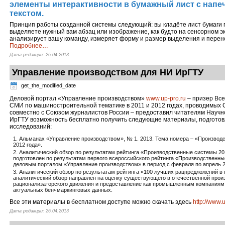
элементы интерактивности в бумажный лист с напе
текстом.
Принцип работы созданной системы следующий: вы кладёте лист бумаги 
выделяете нужный вам абзац или изображение, как будто на сенсорном э
анализирует вашу команду, измеряет форму и размер выделения и перен
Подробнее
…
Дата редакции: 26.04.2013
Управление производством для НИ ИрГТУ
get_the_modified_date
Деловой портал «Управление производством»
www.up-pro.ru
– призер Все
СМИ по машиностроительной тематике в 2011 и 2012 годах, проводимых
совместно с Союзом журналистов России – предоставил читателям Научн
ИрГТУ возможность бесплатно получить следующие материалы, подгото
исследований:
Альманах «Управление производством», № 1. 2013. Тема номера – «Произво
2012 года».
Аналитический обзор по результатам рейтинга «Производственные системы 20
подготовлен по результатам первого всероссийского рейтинга «Производственны
деловым порталом «Управление производством» в период с февраля по апрель 2
Аналитический обзор по результатам рейтинга «100 лучших рацпредложений в
аналитический обзор направлен на оценку существующего в отечественной прои
рационализаторского движения и предоставление как промышленным компаниям,
актуальных бенчмаркинговых данных.
Все эти материалы в бесплатном доступе можно скачать здесь
http://www.
Дата редакции: 26.04.2013