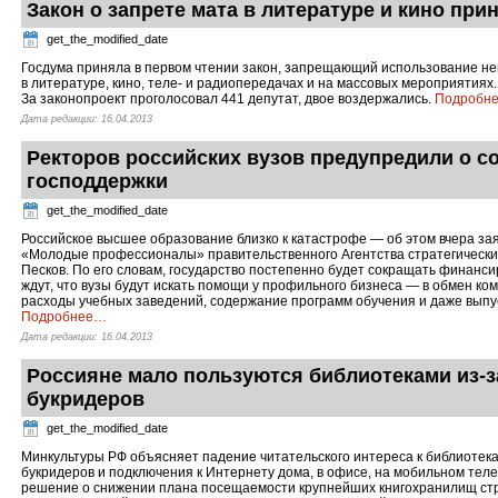
Закон о запрете мата в литературе и кино при
get_the_modified_date
Госдума приняла в первом чтении закон, запрещающий использование н
в литературе, кино, теле- и радиопередачах и на массовых мероприятиях
За законопроект проголосовал 441 депутат, двое воздержались.
Подробн
Дата редакции: 16.04.2013
Ректоров российских вузов предупредили о с
господдержки
get_the_modified_date
Российское высшее образование близко к катастрофе — об этом вчера за
«Молодые профессионалы» правительственного Агентства стратегически
Песков. По его словам, государство постепенно будет сокращать финанс
ждут, что вузы будут искать помощи у профильного бизнеса — в обмен ко
расходы учебных заведений, содержание программ обучения и даже выпу
Подробнее
…
Дата редакции: 16.04.2013
Россияне мало пользуются библиотеками из-з
букридеров
get_the_modified_date
Минкультуры РФ объясняет падение читательского интереса к библиотека
букридеров и подключения к Интернету дома, в офисе, на мобильном теле
решение о снижении плана посещаемости крупнейших книгохранилищ стра