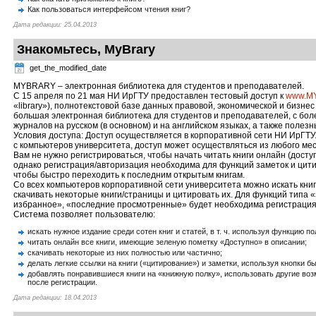
Как пользоваться интерфейсом чтения книг?
Дата редакции: 25.04.2013
Знакомьтесь, MyBrary
get_the_modified_date
MYBRARY – электронная библиотека для студентов и преподавателей.
С 15 апреля по 21 мая НИ ИрГТУ предоставлен тестовый доступ к
www.M
«library»), полнотекстовой базе данных правовой, экономической и бизн
большая электронная библиотека для студентов и преподавателей, с бол
журналов на русском (в основном) и на английском языках, а также поле
Условия доступа: Доступ осуществляется в корпоративной сети НИ ИрГТУ
с компьютеров университета, доступ может осуществляться из любого мес
Вам не нужно регистрироваться, чтобы начать читать книги онлайн (досту
однако регистрация/авторизация необходима для функций заметок и цити
чтобы быстро переходить к последним открытым книгам.
Со всех компьютеров корпоративной сети университета можно искать книг
скачивать некоторые книги/страницы и цитировать их. Для функций типа «
избранное», «последние просмотренные» будет необходима регистрация
Система позволяет пользователю:
искать нужное издание среди сотен книг и статей, в т. ч. используя функцию п
читать онлайн все книги, имеющие зеленую пометку «Доступно» в описании;
скачивать некоторые из них полностью или частично;
делать легкие ссылки на книги («цитирование») и заметки, используя кнопки б
добавлять понравившиеся книги на «книжную полку», использовать другие воз
после регистрации.
Дата редакции: 18.04.2013