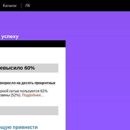
Каталог
ЛК
ревысило 60%
 возросло на десять процентных
ирной сетью пользуются 62%
ловины (52%).
Подробнее
…
яющую привнести