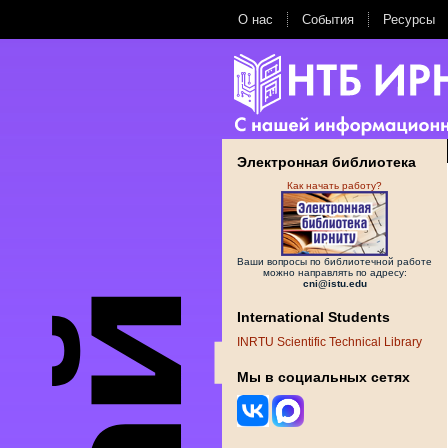
О нас
События
Ресурсы
Электронная библиотека
Как начать работу?
Ваши вопросы по библиотечной работе
можно направлять по адресу:
cni@istu.edu
International Students
INRTU Scientific Technical Library
Мы в социальных сетях