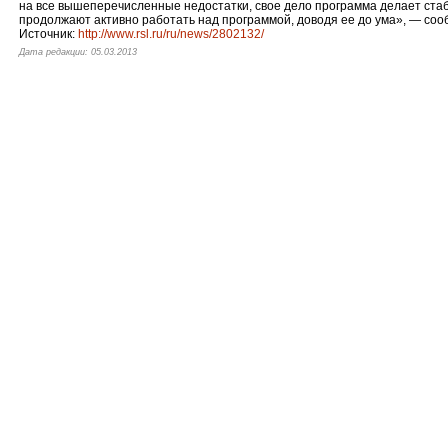
на все вышеперечисленные недостатки, свое дело программа делает ста
продолжают активно работать над программой, доводя ее до ума», — со
Источник:
http://www.rsl.ru/ru/news/2802132/
Дата редакции: 05.03.2013