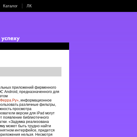
Каталог
ЛК
ильных приложений фирменного
С Android, предназначенного для
 этом
Ферра.Ру»
, информационное
пользовать различные фильтры,
ожность просмотра
ователи версии для iPad могут
т появление библиотечного
атки. «Задумка реализована
мму может быть трудно найти
понятном интерфейсе, придется
з приложения нельзя. Несмотря