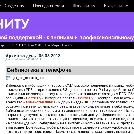
Студентам
Преподавателям
Школьникам
Выпускникам
>
>
>
НТБ ИРНИТУ
2013
Март
05
Архив за день:
05.03.2013
Дата редакции: 05.03.2013
Библиотека в телефоне
get_the_modified_date
В феврале наибольший интерес у СМИ вызвало появление на рынке моб
поисковика РГБ — приложения eRSL для планшетов iPad и устройств на О
поиска книг по электронному каталогу и электронным коллекциям РГБ. Об
сообщили
«Вести.Ру»
, интернет-портал
«Лента.Ру»
, электронная газета
«
агентство
«Тюменская линия»
и другие издания. Программа позволяет ис
содержит систему фильтрации результатов поиска, включает в себя возм
библиографических описаний и оглавлений оцифрованных изданий. Польз
открывать документы, выложенные в открытый доступ. Издания оцениваю
приложения как весьма позитивную тенденцию, но указывают и на недост
не совсем удачно. Во-первых, из-за англоязычного названия eRSL програ
в магазине. Во-вторых, чтобы разобраться в далеко не самом удобном и 
потратить некоторое время. Также, к сожалению, заказать книгу прямо и