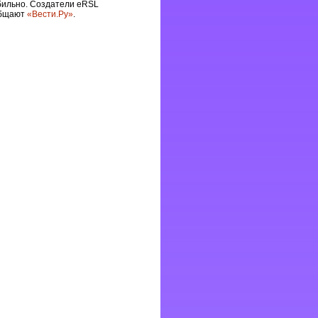
бильно. Создатели eRSL
общают
«Вести.Ру»
.