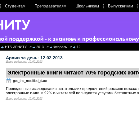
Студентам
Преподавателям
Школьникам
Выпускникам
>
>
>
НТБ ИРНИТУ
2013
Февраль
12
Архив за день:
12.02.2013
Дата редакции: 12.02.2013
Электронные книги читают 70% городских жит
get_the_modified_date
Проведенные исследования читательских предпочтений россиян показал
электронные книги, и 92% е-читателей пользуются услугами бесплатных 
Дата редакции: 12.02.2013