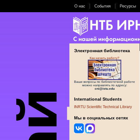
О нас
События
Ресурсы
Электронная библиотека
Как начать работу?
Ваши вопросы по библиотечной работе
можно направлять по адресу:
cni@istu.edu
International Students
INRTU Scientific Technical Library
Мы в социальных сетях