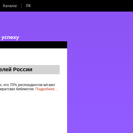
Каталог
ЛК
елей России
и, что 70% респондентов читают
пиратских библиотек.
Подробнее
…