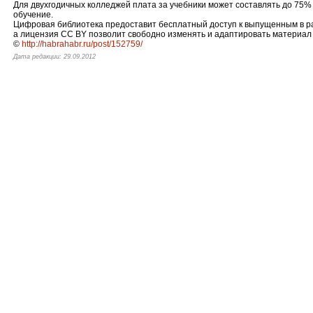
Для двухгодичных колледжей плата за учебники может составлять до 75% 
обучение.
Цифровая библиотека предоставит бесплатный доступ к выпущенным в ра
а лицензия CC BY позволит свободно изменять и адаптировать материал 
©
http://habrahabr.ru/post/152759/
Дата редакции: 29.09.2012