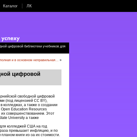
Каталог
ЛК
дной цифровой библиотеки учебников для
еполная и в основном неправильная…
»
дной цифровой
орнийской свободной цифровой
ками (под лицензией CC BY),
в колледжах, а также о создании
 Open Education Resources
и их совершенствованием. Этот
tate University а также
 для колледжей США на год
е раза превышает инфляцию, и по
планом книги из-за их стоимости.