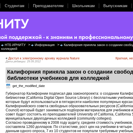
Студентам
Преподавателям
Школьникам
Выпускникам
>
>
НТБ ИРНИТУ
Информация
Калифорния приняла закон о создании свобо
колледжей
«
Доступ к электронному архиву журнала Nature
Краткая, н
Дата редакции: 29.09.2012
Калифорния приняла закон о создании свобо
библиотеки учебников для колледжей
get_the_modified_date
Губернатор Калифорнии подписал два законопроекта: о создании Калиф
библиотеки (California Digital Open Source Library) с бесплатными учебни
которые будут использоваться в пятидесяти наиболее популярных курсах 
Калифорнийского совета свободных образовательных ресурсов (California
Council) который будет заниматься подбором материалов для учебников 
совет будет состоять из преподавателей University of California, California S
муниципальных двухгодичных колледжей (сommunity сolleges).
Согласно проведенному в 2008 году аудиту, средняя стоимость учебников
составляла 1260 долларов. По статистике, рост цен на учебники в четыр
данным одного опроса, 7 из 10 студентов не покупали требуемые учебным 