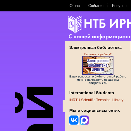
О нас
События
Ресурсы
Электронная библиотека
Как начать работу?
Ваши вопросы по библиотечной работе
можно направлять по адресу:
cni@istu.edu
International Students
INRTU Scientific Technical Library
Мы в социальных сетях