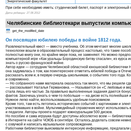
Энергетический факультет
При себе необходимо иметь: студенческий билет, паспорт и электронный 
Дата редакции: 27.08.2012
Челябинские библиотекари выпустили компь
get_the_modified_date
Он посвящен юбилею победы в войне 1812 года.
Развлекательный квест — вместо учебника. Об этом мечтают многие школ
технологии вошли в образовательный процесс настолько, что такие пособ
полностью книгу они, по крайне мере пока, не заменяют. Но можно предпо
компьютерной игре «Как уральцы Бородинскую битву спасали», из курса и
знать о русско-французской войне.
Автор идеи — сотрудник Челябинской областной юношеской библиотеки Н
она задумалась о том, как поинтереснее отметить юбилей победы в Отече
рассказать всем и, в первую очередь школьникам, о событиях того года. 
и современно.
— Но собранного нами материала оказалось так много, что мы решили сд
— рассказывает Наталья Германовна. — Называется он «С любовью и вер
стала лишь его частью. За правильно выполненные задания даются бонус
фактов. Захочешь узнать о чем-то побольше — на диске есть полнейшая 
Нужное легко найти, воспользовавшись удобным поисковиком.
Кроме того, там есть летопись исторических событий с картинками и элек
участвовавших в войне. Мультимедийный справочник могут использовать 
и педагоги. Авторы проекта подарят южноуральцам 500 дисков.
Но пособие и сама игрушка будут доступны абсолютно всем — библиотек
в Интернете на сайте ЧОЮБ в сентябре. Осталось доделать совсем немно
с озвучкой и написать музыкальное сопровождение.
Работники библиотеки выискивали интересную информацию, предлагали 