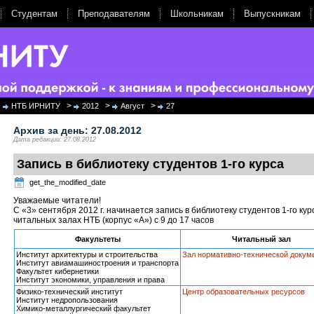
Студентам
Преподавателям
Школьникам
Выпускникам
>
>
>
НТБ ИРНИТУ
2012
Август
27
Архив за день:
27.08.2012
Дата редакции: 27.08.2012
Запись в библиотеку студентов 1-го курса
get_the_modified_date
Уважаемые читатели!
С «3» сентября 2012 г. начинается запись в библиотеку студентов 1-го кур
читальных залах НТБ (корпус «А») с 9 до 17 часов
Факультеты
Читальный зал
Институт архитектуры и строительства
Зал нормативно-технической докум
Институт авиамашиностроения и транспорта
Факультет кибернетики
Институт экономики, управления и права
Физико-технический институт
Центр образовательных ресурсов
Институт недропользования
Химико-металлургический факультет