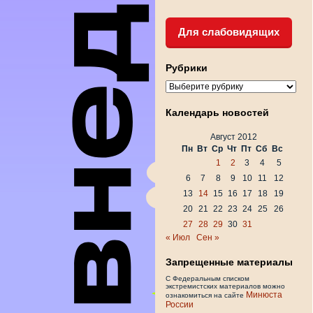
Для слабовидящих
Рубрики
Рубрики
Календарь новостей
Август 2012
Пн
Вт
Ср
Чт
Пт
Сб
Вс
1
2
3
4
5
6
7
8
9
10
11
12
13
14
15
16
17
18
19
20
21
22
23
24
25
26
27
28
29
30
31
« Июл
Сен »
Запрещенные материалы
С Федеральным списком
экстремистских материалов можно
Минюста
ознакомиться на сайте
России