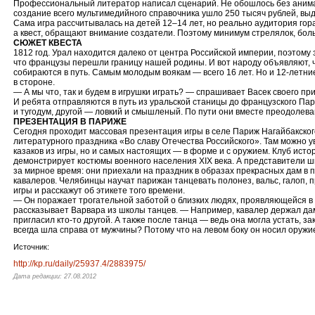
Профессиональный литератор написал сценарий. Не обошлось без анима
создание всего мультимедийного справочника ушло 250 тысяч рублей, вы
Сама игра рассчитывалась на детей 12–14 лет, но реально аудитория гора
а квест, обращают внимание создатели. Поэтому минимум стрелялок, боль
СЮЖЕТ КВЕСТА
1812 год. Урал находится далеко от центра Российской империи, поэтому 
что французы перешли границу нашей родины. И вот народу объявляют, ч
собираются в путь. Самым молодым воякам — всего 16 лет. Но и 12-летни
в стороне.
— А мы что, так и будем в игрушки играть? — спрашивает Васек своего п
И ребята отправляются в путь из уральской станицы до французского Пар
и тугодум, другой — ловкий и смышленый. По пути они вместе преодолев
ПРЕЗЕНТАЦИЯ В ПАРИЖЕ
Сегодня проходит массовая презентация игры в селе Париж Нагайбакског
литературного праздника «Во славу Отечества Российского». Там можно 
казаков из игры, но и самых настоящих — в форме и с оружием. Клуб исто
демонстрирует костюмы военного населения XIX века. А представители 
за мирное время: они приехали на праздник в образах прекрасных дам в
кавалеров. Челябинцы научат парижан танцевать полонез, вальс, галоп,
игры и расскажут об этикете того времени.
— Он поражает трогательной заботой о близких людях, проявляющейся в
рассказывает Варвара из школы танцев. — Например, кавалер держал даму
пригласил кто-то другой. А также после танца — ведь она могла устать, з
всегда шла справа от мужчины? Потому что на левом боку он носил оружие
Источник:
http://kp.ru/daily/25937.4/2883975/
Дата редакции: 27.08.2012