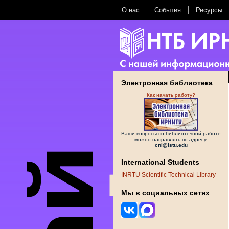
О нас
События
Ресурсы
Электронная библиотека
Как начать работу?
Ваши вопросы по библиотечной работе
можно направлять по адресу:
cni@istu.edu
International Students
INRTU Scientific Technical Library
Мы в социальных сетях