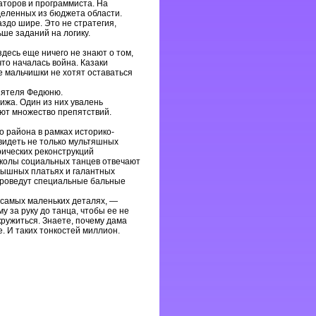
торов и программиста. На
деленных из бюджета области.
здо шире. Это не стратегия,
ше заданий на логику.
здесь еще ничего не знают о том,
то началась война. Казаки
е мальчишки не хотят оставаться
риятеля Федюню.
ижа. Один из них увалень
ают множество препятствий.
о района в рамках историко-
увидеть не только мультяшных
рических реконструкций
школы социальных танцев отвечают
 пышных платьях и галантных
 проведут специальные бальные
 самых маленьких деталях, —
 за руку до танца, чтобы ее не
акружиться. Знаете, почему дама
. И таких тонкостей миллион.