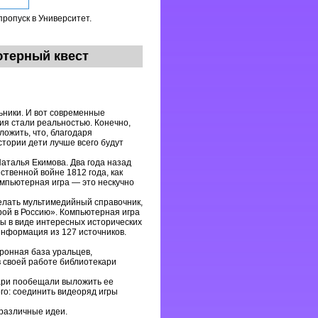
пропуск в Университет.
ютерный квест
ьники. И вот современные
ия стали реальностью. Конечно,
ложить, что, благодаря
стории дети лучше всего будут
аталья Екимова. Два года назад
ственной войне 1812 года, как
Компьютерная игра — это нескучно
елать мультимедийный справочник,
ой в Россию». Компьютерная игра
ы в виде интересных исторических
информация из 127 источников.
тронная база уральцев,
в своей работе библиотекари
ари пообещали выложить ее
го: соединить видеоряд игры
различные идеи.