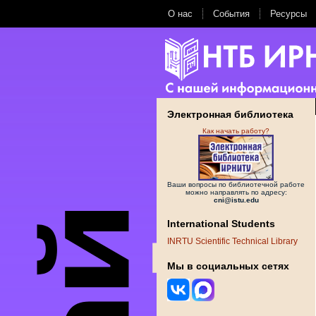
О нас
События
Ресурсы
Электронная библиотека
Как начать работу?
Ваши вопросы по библиотечной работе
можно направлять по адресу:
cni@istu.edu
International Students
INRTU Scientific Technical Library
Мы в социальных сетях