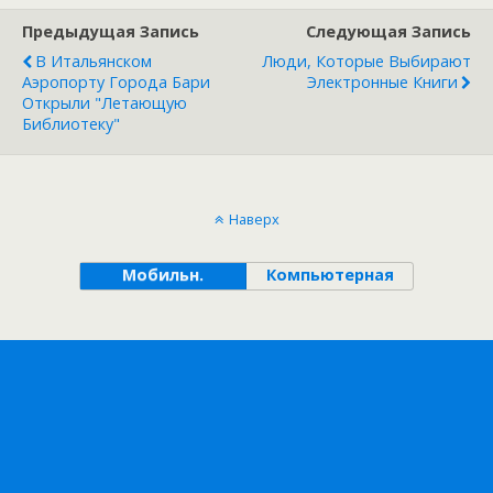
Предыдущая Запись
Следующая Запись
В Итальянском
Люди, Которые Выбирают
Аэропорту Города Бари
Электронные Книги
Открыли "летающую
Библиотеку"
Наверх
Мобильн.
Компьютерная